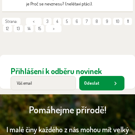
je Proč se nevznesu? (nelétaví ptáci).
Strana:
<
3
4
5
6
7
8
9
10
11
12
13
14
15
>
Přihlášení k odběru novinek
Odeslat
Pomáhejme přírodě!
I malé činy každého z nás mohou mít velký