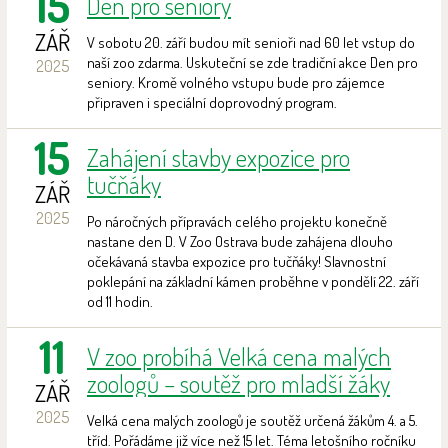
15
Den pro seniory
ZÁŘ
V sobotu 20. září budou mít senioři nad 60 let vstup do
naší zoo zdarma. Uskuteční se zde tradiční akce Den pro
2025
seniory. Kromě volného vstupu bude pro zájemce
připraven i speciální doprovodný program.
15
Zahájení stavby expozice pro
tučňáky
ZÁŘ
2025
Po náročných přípravách celého projektu konečně
nastane den D. V Zoo Ostrava bude zahájena dlouho
očekávaná stavba expozice pro tučňáky! Slavnostní
poklepání na základní kámen proběhne v pondělí 22. září
od 11 hodin.
11
V zoo probíhá Velká cena malých
zoologů – soutěž pro mladší žáky
ZÁŘ
2025
Velká cena malých zoologů je soutěž určená žákům 4. a 5.
tříd. Pořádáme již více než 15 let. Téma letošního ročníku