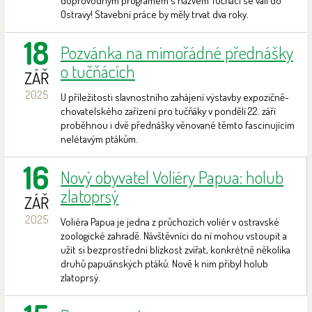
doprovodným programem s názvem Tučňáci se valí do
Ostravy! Stavební práce by měly trvat dva roky.
18
Pozvánka na mimořádné přednášky
o tučňácích
ZÁŘ
2025
U příležitosti slavnostního zahájení výstavby expozičně-
chovatelského zařízení pro tučňáky v pondělí 22. září
proběhnou i dvě přednášky věnované těmto fascinujícím
nelétavým ptákům.
16
Nový obyvatel Voliéry Papua: holub
zlatoprsý
ZÁŘ
2025
Voliéra Papua je jedna z průchozích voliér v ostravské
zoologické zahradě. Návštěvníci do ní mohou vstoupit a
užít si bezprostřední blízkost zvířat, konkrétně několika
druhů papuánských ptáků. Nově k nim přibyl holub
zlatoprsý.