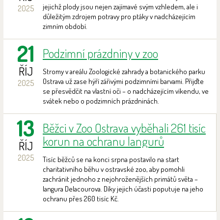
jejichž plody jsou nejen zajímavé svým vzhledem, ale i
2025
důležitým zdrojem potravy pro ptáky v nadcházejícím
zimním období.
21
Podzimní prázdniny v zoo
ŘÍJ
Stromy v areálu Zoologické zahrady a botanického parku
Ostrava už zase hýří zářivými podzimními barvami. Přijďte
2025
se přesvědčit na vlastní oči – o nadcházejícím víkendu, ve
svátek nebo o podzimních prázdninách.
13
Běžci v Zoo Ostrava vyběhali 261 tisíc
korun na ochranu langurů
ŘÍJ
2025
Tisíc běžců se na konci srpna postavilo na start
charitativního běhu v ostravské zoo, aby pomohli
zachránit jednoho z nejohroženějších primátů světa –
langura Delacourova. Díky jejich účasti poputuje na jeho
ochranu přes 260 tisíc Kč.