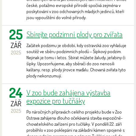
české, potažmo evropské přírodě spočívá zejména v
poskytování v zoo odchovaných mladých jedinců, kteří
jsou vypouštěni do volné přírody.
25
Sbírejte podzimní plody pro zvířata
ZÁŘ
Začátek podzimu je období, kdy ostravská zoo vyhlašuje
soutěž ve sběru podzimních plodů – Šípkový podzim.
2025
Nejinak je tomu i letos. Sbírat můžete žaludy, jeřabiny či
šípky. Upozorňujeme, aby sběrači do zoo nenosili
kaštany, resp. plody jírovce maďalu. Chovaná zvířata tyto
plody nekonzumují.
24
V zoo bude zahájena výstavba
expozice pro tučňáky
ZÁŘ
2025
Po náročných přípravách celého projektu bude v Zoo
Ostrava zahájena dlouho očekávaná stavba expozičně-
chovatelského zařízení pro tučňáky. V pondělí 22. září
proběhlo v zoo poklepání na základní kámen spojené s