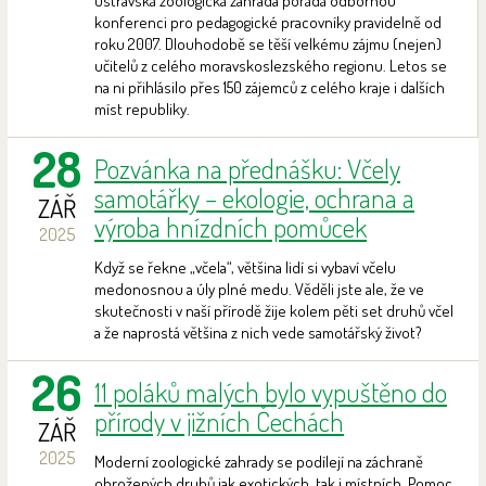
Ostravská zoologická zahrada pořádá odbornou
konferenci pro pedagogické pracovníky pravidelně od
roku 2007. Dlouhodobě se těší velkému zájmu (nejen)
učitelů z celého moravskoslezského regionu. Letos se
na ni přihlásilo přes 150 zájemců z celého kraje i dalších
míst republiky.
28
Pozvánka na přednášku: Včely
samotářky – ekologie, ochrana a
ZÁŘ
výroba hnízdních pomůcek
2025
Když se řekne „včela“, většina lidí si vybaví včelu
medonosnou a úly plné medu. Věděli jste ale, že ve
skutečnosti v naší přírodě žije kolem pěti set druhů včel
a že naprostá většina z nich vede samotářský život?
26
11 poláků malých bylo vypuštěno do
přírody v jižních Čechách
ZÁŘ
2025
Moderní zoologické zahrady se podílejí na záchraně
ohrožených druhů jak exotických, tak i místních. Pomoc