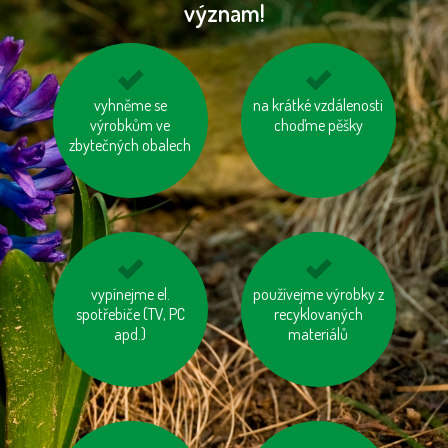
význam!
zatepleme si dům
vyhněme se
na krátké vzdálenosti
nespalujme odpady
výrobkům ve
choďme pěšky
zbytečných obalech
jezme naše ryby
vypínejme el.
používejme výrobky z
nenechávejme je
spotřebiče (TV, PC
zapnuté ani v režimu
recyklovaných
apd.)
„Standby“
materiálů