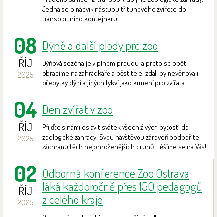
Jedná se o nácvik nástupu třítunového zvířete do
transportního kontejneru.
08
Dýně a další plody pro zoo
ŘÍJ
Dýňová sezóna je v plném proudu, a proto se opět
obracíme na zahrádkáře a pěstitele, zdali by nevěnovali
2025
přebytky dýní a jiných tykví jako krmení pro zvířata.
04
Den zvířat v zoo
ŘÍJ
Přijďte s námi oslavit svátek všech živých bytostí do
zoologické zahrady! Svou návštěvou zároveň podpoříte
2025
záchranu těch nejohroženějších druhů. Těšíme se na Vás!
02
Odborná konference Zoo Ostrava
láká každoročně přes 150 pedagogů
ŘÍJ
z celého kraje
2025