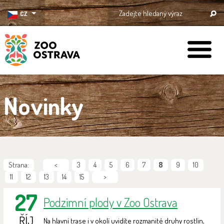
CZ
ZOO Ostrava
Novinky
Strana:
<
3
4
5
6
7
8
9
10
11
12
13
14
15
>
27
Podzimní plody v Zoo Ostrava
ŘÍJ
Na hlavní trase i v okolí uvidíte rozmanité druhy rostlin,