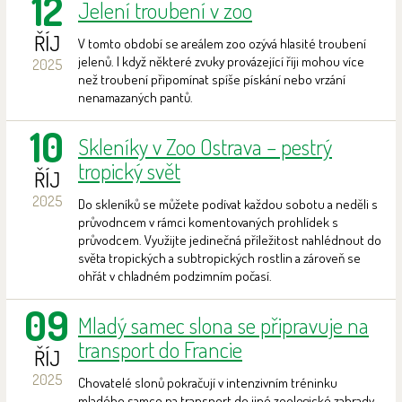
12
Jelení troubení v zoo
ŘÍJ
V tomto období se areálem zoo ozývá hlasité troubení
jelenů. I když některé zvuky provázející říji mohou více
2025
než troubení připomínat spíše pískání nebo vrzání
nenamazaných pantů.
10
Skleníky v Zoo Ostrava – pestrý
tropický svět
ŘÍJ
2025
Do skleníků se můžete podívat každou sobotu a neděli s
průvodncem v rámci komentovaných prohlídek s
průvodcem. Využijte jedinečná příležitost nahlédnout do
světa tropických a subtropických rostlin a zároveň se
ohřát v chladném podzimním počasí.
09
Mladý samec slona se připravuje na
transport do Francie
ŘÍJ
2025
Chovatelé slonů pokračují v intenzivním tréninku
mladého samce na transport do jiné zoologické zahrady.