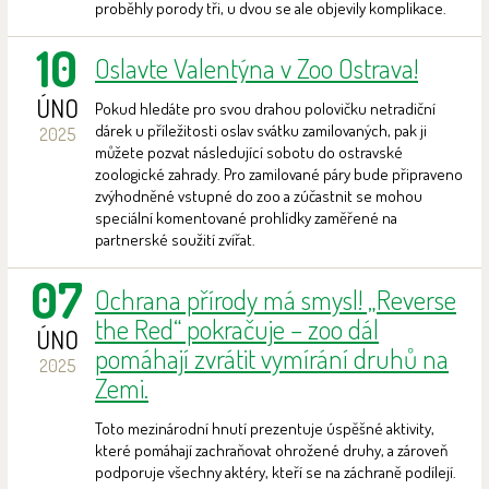
proběhly porody tři, u dvou se ale objevily komplikace.
10
Oslavte Valentýna v Zoo Ostrava!
ÚNO
Pokud hledáte pro svou drahou polovičku netradiční
dárek u příležitosti oslav svátku zamilovaných, pak ji
2025
můžete pozvat následující sobotu do ostravské
zoologické zahrady. Pro zamilované páry bude připraveno
zvýhodněné vstupné do zoo a zúčastnit se mohou
speciální komentované prohlídky zaměřené na
partnerské soužití zvířat.
07
Ochrana přírody má smysl! „Reverse
the Red“ pokračuje – zoo dál
ÚNO
pomáhají zvrátit vymírání druhů na
2025
Zemi.
Toto mezinárodní hnutí prezentuje úspěšné aktivity,
které pomáhají zachraňovat ohrožené druhy, a zároveň
podporuje všechny aktéry, kteří se na záchraně podílejí.