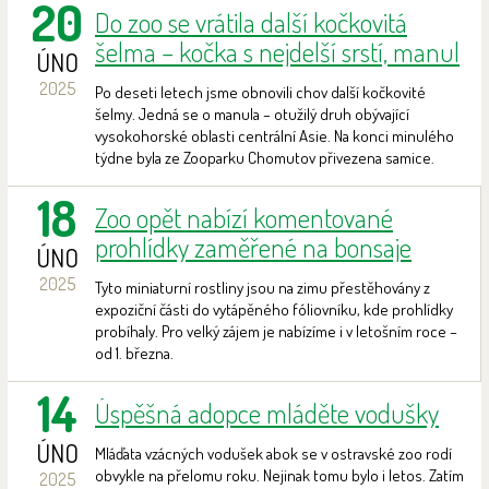
20
Do zoo se vrátila další kočkovitá
šelma – kočka s nejdelší srstí, manul
ÚNO
2025
Po deseti letech jsme obnovili chov další kočkovité
šelmy. Jedná se o manula – otužilý druh obývající
vysokohorské oblasti centrální Asie. Na konci minulého
týdne byla ze Zooparku Chomutov přivezena samice.
18
Zoo opět nabízí komentované
prohlídky zaměřené na bonsaje
ÚNO
2025
Tyto miniaturní rostliny jsou na zimu přestěhovány z
expoziční části do vytápěného fóliovníku, kde prohlídky
probíhaly. Pro velký zájem je nabízíme i v letošním roce –
od 1. března.
14
Úspěšná adopce mláděte vodušky
ÚNO
Mláďata vzácných vodušek abok se v ostravské zoo rodí
obvykle na přelomu roku. Nejinak tomu bylo i letos. Zatím
2025