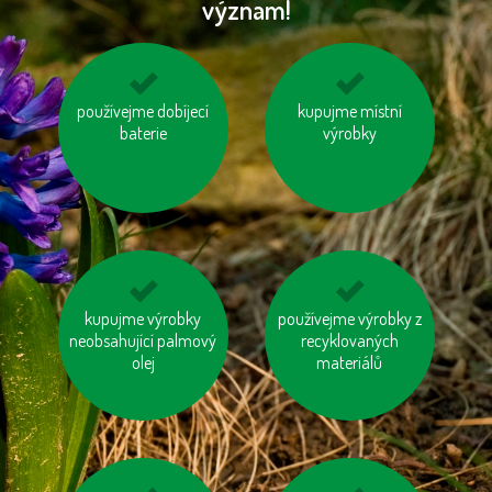
význam!
používejme dobíjecí
kupujeme dřevěný
používejme úsporné
kupujme místní
nábytek s logem FSC
baterie
výrobky
baterie
kupujme výrobky
nepřetápějme
používejme výrobky z
jezděme na kole
neobsahující palmový
místnosti
recyklovaných
olej
materiálů