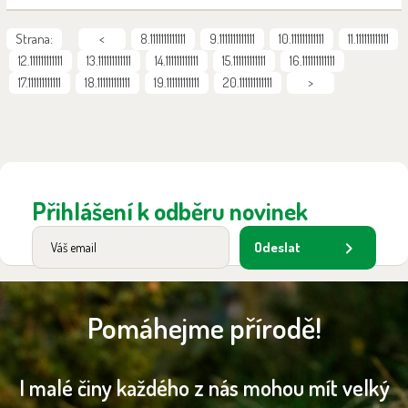
Strana:
<
8.1111111111111
9.1111111111111
10.111111111111
11.111111111111
12.111111111111
13.111111111111
14.111111111111
15.111111111111
16.111111111111
17.111111111111
18.111111111111
19.111111111111
20.111111111111
>
Přihlášení k odběru novinek
Odeslat
Pomáhejme přírodě!
I malé činy každého z nás mohou mít velký