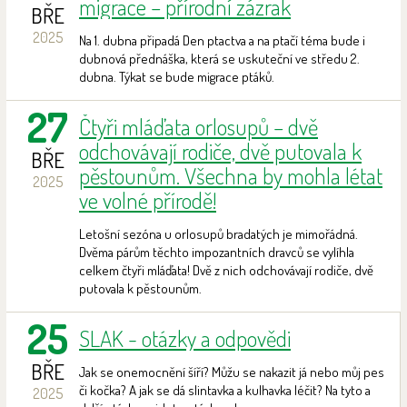
migrace – přírodní zázrak
BŘE
2025
Na 1. dubna připadá Den ptactva a na ptačí téma bude i
dubnová přednáška, která se uskuteční ve středu 2.
dubna. Týkat se bude migrace ptáků.
27
Čtyři mláďata orlosupů – dvě
odchovávají rodiče, dvě putovala k
BŘE
pěstounům. Všechna by mohla létat
2025
ve volné přírodě!
Letošní sezóna u orlosupů bradatých je mimořádná.
Dvěma párům těchto impozantních dravců se vylíhla
celkem čtyři mláďata! Dvě z nich odchovávají rodiče, dvě
putovala k pěstounům.
25
SLAK - otázky a odpovědi
BŘE
Jak se onemocnění šíří? Můžu se nakazit já nebo můj pes
či kočka? A jak se dá slintavka a kulhavka léčit? Na tyto a
2025