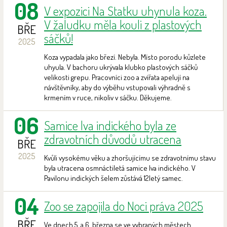
08
V expozici Na Statku uhynula koza.
V žaludku měla kouli z plastových
BŘE
sáčků!
2025
Koza vypadala jako březí. Nebyla. Místo porodu kůzlete
uhyula. V bachoru ukrývala klubko plastových sáčků
velikosti grepu. Pracovníci zoo a zvířata apelují na
návštěvníky, aby do výběhu vstupovali výhradně s
krmením v ruce, nikoliv v sáčku. Děkujeme.
06
Samice lva indického byla ze
zdravotních důvodů utracena
BŘE
2025
Kvůli vysokému věku a zhoršujícímu se zdravotnímu stavu
byla utracena osmnáctiletá samice lva indického. V
Pavilonu indických šelem zůstává 12letý samec.
04
Zoo se zapojila do Noci práva 2025
BŘE
Ve dnech 5. a 6. března se ve vybraných městech