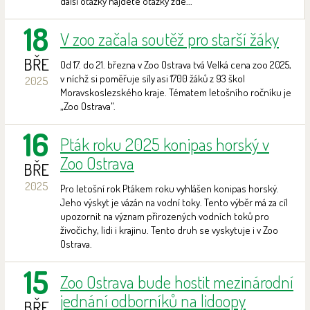
další otázky najdete otázky zde...
18
V zoo začala soutěž pro starší žáky
BŘE
Od 17. do 21. března v Zoo Ostrava tvá Velká cena zoo 2025,
v níchž si poměřuje síly asi 1700 žáků z 93 škol
2025
Moravskoslezského kraje. Tématem letošního ročníku je
„Zoo Ostrava".
16
Pták roku 2025 konipas horský v
Zoo Ostrava
BŘE
2025
Pro letošní rok Ptákem roku vyhlášen konipas horský.
Jeho výskyt je vázán na vodní toky. Tento výběr má za cíl
upozornit na význam přirozených vodních toků pro
živočichy, lidi i krajinu. Tento druh se vyskytuje i v Zoo
Ostrava.
15
Zoo Ostrava bude hostit mezinárodní
jednání odborníků na lidoopy
BŘE