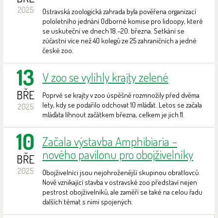
2025
Ostravská zoologická zahrada byla pověřena organizací
pololetního jednání Odborné komise pro lidoopy, které
se uskuteční ve dnech 18.–20. března. Setkání se
zúčastní více než 40 kolegů ze 25 zahraničních a jedné
české zoo.
13
V zoo se vylíhly krajty zelené
BŘE
Poprvé se krajty v zoo úspěšně rozmnožily před dvěma
lety, kdy se podařilo odchovat 10 mláďat. Letos se začala
2025
mláďata líhnout začátkem března, celkem je jich 11.
10
Začala výstavba Amphibiaria –
nového pavilonu pro obojživelníky
BŘE
2025
Obojživelníci jsou nejohroženější skupinou obratlovců.
Nově vznikající stavba v ostravské zoo představí nejen
pestrost obojživelníků, ale zaměří se také na celou řadu
dalších témat s nimi spojených.