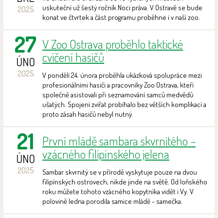
uskuteční už šestý ročník Noci práva. V Ostravě se bude
2025
konat ve čtvrtek a část programu proběhne i v naší zoo.
27
V Zoo Ostrava proběhlo taktické
cvičení hasičů
ÚNO
2025
V pondělí 24. února proběhla ukázková spolupráce mezi
profesionálními hasiči a pracovníky Zoo Ostrava, kteří
společně asistovali při seznamování samců medvědů
ušatých. Spojení zvířat probíhalo bez větších komplikací a
proto zásah hasičů nebyl nutný.
21
První mládě sambara skvrnitého –
vzácného filipínského jelena
ÚNO
2025
Sambar skvrnitý se v přírodě vyskytuje pouze na dvou
filipínských ostrovech, nikde jinde na světě. Od loňského
roku můžete tohoto vzácného kopytníka vidět i Vy. V
polovině ledna porodila samice mládě - samečka.