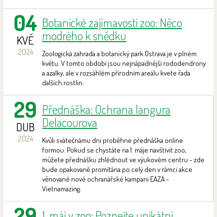
04
Botanické zajímavosti zoo: Něco
modrého k snědku
KVĚ
2024
Zoologická zahrada a botanický park Ostrava je v plném
květu. V tomto období jsou nejnápadnější rododendrony
a azalky, ale v rozsáhlém přírodním areálu kvete řada
dalších rostlin.
29
Přednáška: Ochrana langura
Delacourova
DUB
2024
Kvůli svátečnámu dni proběhne přednáška online
formou. Pokud se chystáte na 1. máje navštívit zoo,
můžete přednášku zhlédnout ve výukovém centru - zde
bude opakovaně promítána po celý den v rámci akce
věnované nové ochranářské kampani EAZA -
Vietnamazing.
29
1. máj v zoo: Poznejte unikátní