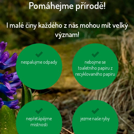
Pomáhejme přírodě!
I malé činy každého z nás mohou mít velký
význam!
používejme výrobky z
nespalujme odpady
biologicky rozložitelný
nebojme se
recyklovaných
odpad kompostujme
toaletního papíru z
materiálů
recyklovaného papíru
nepřetápějme
tiskněme na
mysleme na „skrytou
jezme naše ryby
recyklovaný papír
místnosti
vodu“ ve výrobcích