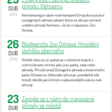
přírodu Vietnamu
DUB
2024
Vietnamazing je název nové kampaně Evropské asociace
zoologických zahrad a akvárií, která se věnuje ochraně
unikátní přírody Vietnamu. Je do ní zapojena i Zoo
Ostrava.
26
Biodiverzita Zoo Ostrava: Hnízdění
stehlíka obecného
DUB
2024
Stehlík obecný se vyskytuje v otevřené krajině s
roztroušenými stromy, jako jsou parky, sady nebo
zahrady. Přírodní areál Zoologické zahrady a botanického
parku Ostrava mu dokonale vyhovuje, pravidelně zde
hnízdí několik párů tohoto nejbarevnějšího pěvce naší
přírody.
23
Zapojte se s námi do mapováné
přírody ve městě!
DUB