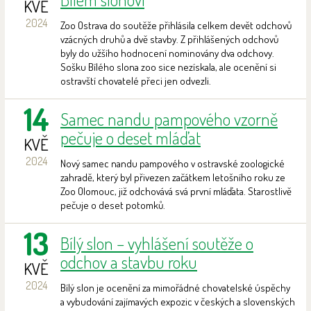
KVĚ
2024
Zoo Ostrava do soutěže přihlásila celkem devět odchovů
vzácných druhů a dvě stavby. Z přihlášených odchovů
byly do užšího hodnocení nominovány dva odchovy.
Sošku Bílého slona zoo sice nezískala, ale ocenění si
ostravští chovatelé přeci jen odvezli.
14
Samec nandu pampového vzorně
pečuje o deset mláďat
KVĚ
2024
Nový samec nandu pampového v ostravské zoologické
zahradě, který byl přivezen začátkem letošního roku ze
Zoo Olomouc, již odchovává svá první mláďata. Starostlivě
pečuje o deset potomků.
13
Bílý slon – vyhlášení soutěže o
odchov a stavbu roku
KVĚ
2024
Bílý slon je ocenění za mimořádné chovatelské úspěchy
a vybudování zajímavých expozic v českých a slovenských