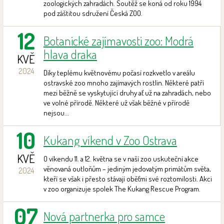
zoologických zahradách. Soutěž se koná od roku 1994
pod záštitou sdružení Česká ZOO.
12
Botanické zajímavosti zoo: Modrá
hlava draka
KVĚ
2024
Díky teplému květnovému počasí rozkvetlo v areálu
ostravské zoo mnoho zajímavých rostlin. Některé patří
mezi běžně se vyskytující druhy ať už na zahradách, nebo
ve volné přírodě. Některé už však běžné v přírodě
nejsou...
10
Kukang víkend v Zoo Ostrava
KVĚ
O víkendu 11. a 12. května se v naší zoo uskuteční akce
věnovaná outloňům – jediným jedovatým primátům světa,
2024
kteří se však i přesto stávají oběťmi své roztomilosti. Akci
v zoo organizuje spolek The Kukang Rescue Program.
07
Nová partnerka pro samce