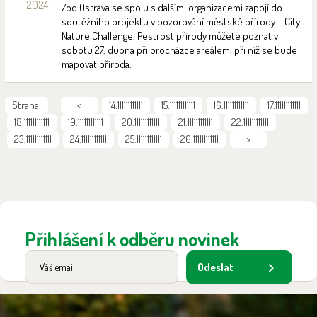
2024
Zoo Ostrava se spolu s dalšími organizacemi zapojí do
soutěžního projektu v pozorování městské přírody – City
Nature Challenge. Pestrost přírody můžete poznat v
sobotu 27. dubna při procházce areálem, při níž se bude
mapovat příroda.
Strana:
<
14.111111111111
15.111111111111
16.111111111111
17.111111111111
18.111111111111
19.111111111111
20.111111111111
21.111111111111
22.111111111111
23.111111111111
24.111111111111
25.111111111111
26.111111111111
>
Přihlášení k odběru novinek
Odeslat