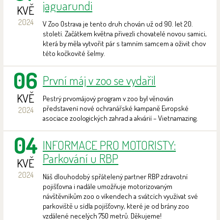
jaguarundi
KVĚ
2024
V Zoo Ostrava je tento druh chován už od 90. let 20.
století. Začátkem května přivezli chovatelé novou samici,
která by měla vytvořit pár s tamním samcem a oživit chov
této kočkovité šelmy.
06
První máj v zoo se vydařil
KVĚ
Pestrý prvomájový program v zoo byl věnován
představení nové ochranářské kampaně Evropské
2024
asociace zoologických zahrad a akvárií – Vietnamazing.
04
INFORMACE PRO MOTORISTY:
Parkování u RBP
KVĚ
2024
Náš dlouhodobý spřátelený partner RBP zdravotní
pojišťovna i nadále umožňuje motorizovaným
návštěvníkům zoo o víkendech a svátcích využívat své
parkoviště u sídla pojišťovny, které je od brány zoo
vzdálené necelých 750 metrů. Děkujeme!