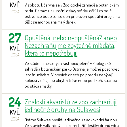
KVĚ
V sobotu 1. června se v Zoologické zahradě a botanickém
parku Ostrava uskuteční oslavy svátku dětí. Pro malé
2024
oslavence bude tento den připraven speciální program a
těšit se mohou i na malý dárek.
27
Opuštěná, nebo neopuštěná? aneb
Nezachraňujme zbytečně mláďata,
KVĚ
která to nepotřebují!
2024
Ve stádech některých zástupců jelenů v Zoologické
zahradě a botanickém parku Ostrava je možné pozorovat
letošní mláďata. V prvních dnech po porodu nebývají
kolouši vidět, jsou ukryti v trávě nebo pod keři, stranou
od stáda i matky.
24
Znalosti akvaristů ze zoo zachraňují
jedinečné druhy na Sulawesi
KVĚ
2024
Ostrov Sulawesi vyniká jedinečnou sladkovodní faunou.
Ve starých vulkanických jezerech žijí desítky druhů ryb a