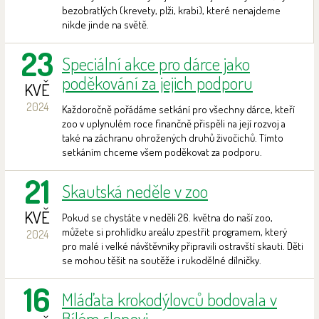
bezobratlých (krevety, plži, krabi), které nenajdeme
nikde jinde na světě.
23
Speciální akce pro dárce jako
poděkování za jejich podporu
KVĚ
2024
Každoročně pořádáme setkání pro všechny dárce, kteří
zoo v uplynulém roce finančně přispěli na její rozvoj a
také na záchranu ohrožených druhů živočichů. Tímto
setkáním chceme všem poděkovat za podporu.
21
Skautská neděle v zoo
KVĚ
Pokud se chystáte v neděli 26. května do naší zoo,
můžete si prohlídku areálu zpestřit programem, který
2024
pro malé i velké návštěvníky připravili ostravští skauti. Děti
se mohou těšit na soutěže i rukodělné dílničky.
16
Mláďata krokodýlovců bodovala v
Bílém slonovi