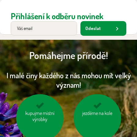
Přihlášení k odběru novinek
Odeslat
Pomáhejme přírodě!
I malé činy každého z nás mohou mít velký
význam!
používejme prací a
kupujme místní
jezděme na kole
nevytvářejme
čisticí prostředky
výrobky
zbytečný odpad
šetrné k přírodě