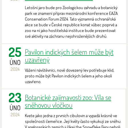
Letošní jaro bude pro Zoologickou zahradu a botanický
park ve znamení příprav mezinárodní konference EAZA
Conservation Forum 2024. Tato významná ochranářská
akce se bude v České republice konat vůbec poprvé a
zoo na ní jako hostitelská instituce bude prezentovat
své aktivity na záchranu nejohroženějších druhů.
25
Pavilon indických šelem může být
uzavřený
ÚNO
2024
Vážení návštěvníci, nově dovezený lev potřebuje klid,
proto může být Pavilon indických šelem a jeho okolí
uzavřeno.
23
Botanické zajímavosti zoo: Víla se
sněhovou vločkou
ÚNO
2024
Kvete jako jedna z prvních cibulovin a vypadá krásně ve
společnosti čemeřice. Její květy často vykukují ze sněhu.
V anglosaských zemích ji říkají the Snowflake Fairy neboli