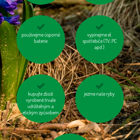
používejme úsporné
jezme sezónní
choďme po schodech,
vypínejme el.
zeleninu a ovoce
baterie
nejezděme výtahem
spotřebiče (TV, PC
vypěstované v našem
apd.)
kraji
kupujte zboží
tiskněme na
používejme výrobky z
jezme naše ryby
recyklovaný papír
vyrobené trvale
recyklovaných
udržitelným a
materiálů
etickým způsobem