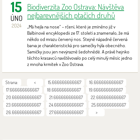
15
Biodiverzita Zoo Ostrava: Návštěva
nejbarevnějších ptačích druhů
ÚNO
2024
„Má hejla na nose“ – rčení, které je zmíněno již v
Balbínově encyklopedii ze 17. století a znamenalo, že má
někdo od mrazu červený nos. Stejně nápadně červená
barva je charakteristická pro samečky hýla obecného.
Samičky jsou jen nevýrazně šedohnědé. A právě hejnko
těchto krasavců navštěvovalo po celý minulý měsíc jedno
z mnoha krmítek v Zoo Ostrava.
Strana:
<
15.666666666667
16.666666666667
17.666666666667
18.666666666667
19.666666666667
20.666666666667
21.666666666667
22.666666666667
23.666666666667
24.666666666667
25.666666666667
26.666666666667
27.666666666667
>