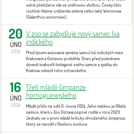
volně přeloženo víla se sněhovou vločkou. Česky této
rostlině říkáme sněženka zelená nebo také Woronova
(Galanthus woronowii).
20
V zoo se zabydluje nový samec lva
indického
ÚNO
2024
Před časem avizovaná výměna samců lvů indických mezi
Krakovem a Ostravou proběhla. Dnes před polednem
dovezli krakovští kolegové svého samce a zpátky do
Krakova odvezli toho ostravského.
16
Třetí mládě šimpanze
hornoguinejského
ÚNO
2024
Mládě přišlo na svět 6. února 2024. Jeho matkou je 19letá
samice, která v Zoo Ostrava poprvé rodila v roce 2020.
Jednalo se o první mládě kriticky ohroženého šimpanze,
který se narodil v Pavilonu evoluce.