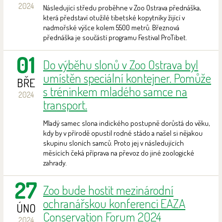
2024
Následující středu proběhne v Zoo Ostrava přednáška,
která představí otužilé tibetské kopytníky žijící v
nadmořské výšce kolem 5500 metrů. Březnová
přednáška je součástí programu Festival ProTibet.
01
Do výběhu slonů v Zoo Ostrava byl
umístěn speciální kontejner. Pomůže
BŘE
s tréninkem mladého samce na
2024
transport.
Mladý samec slona indického postupně dorůstá do věku,
kdy by v přírodě opustil rodné stádo a našel si nějakou
skupinu sloních samců. Proto jej v následujících
měsících čeká příprava na převoz do jiné zoologické
zahrady.
27
Zoo bude hostit mezinárodní
ochranářskou konferenci EAZA
ÚNO
Conservation Forum 2024
2024