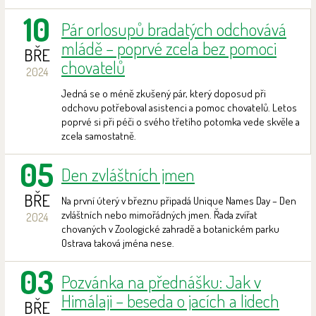
10
Pár orlosupů bradatých odchovává
mládě – poprvé zcela bez pomoci
BŘE
chovatelů
2024
Jedná se o méně zkušený pár, který doposud při
odchovu potřeboval asistenci a pomoc chovatelů. Letos
poprvé si při péči o svého třetího potomka vede skvěle a
zcela samostatně.
05
Den zvláštních jmen
BŘE
Na první úterý v březnu připadá Unique Names Day – Den
zvláštních nebo mimořádných jmen. Řada zvířat
2024
chovaných v Zoologické zahradě a botanickém parku
Ostrava taková jména nese.
03
Pozvánka na přednášku: Jak v
Himálaji – beseda o jacích a lidech
BŘE