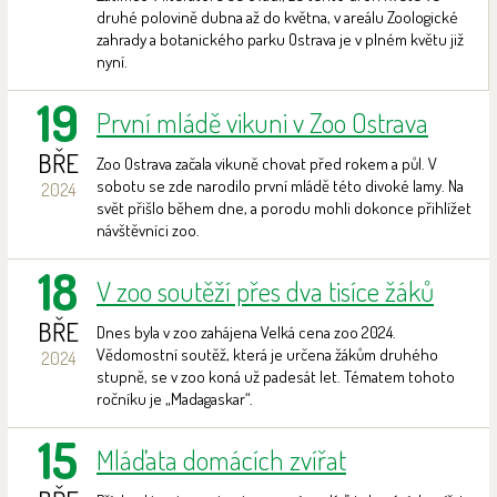
druhé polovině dubna až do května, v areálu Zoologické
zahrady a botanického parku Ostrava je v plném květu již
nyní.
19
První mládě vikuni v Zoo Ostrava
BŘE
Zoo Ostrava začala vikuně chovat před rokem a půl. V
sobotu se zde narodilo první mládě této divoké lamy. Na
2024
svět přišlo během dne, a porodu mohli dokonce přihlížet
návštěvníci zoo.
18
V zoo soutěží přes dva tisíce žáků
BŘE
Dnes byla v zoo zahájena Velká cena zoo 2024.
Vědomostní soutěž, která je určena žákům druhého
2024
stupně, se v zoo koná už padesát let. Tématem tohoto
ročníku je „Madagaskar“.
15
Mláďata domácích zvířat