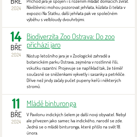
BŘE
Příchod jara je spojen i s rozením mláďat domácích zvířat.
Návštěvníci mohou pozorovat jehňata, kůzlata či telata v
2024
expozici Na Statku, další jehňata pak ve společném
výběhu s velbloudy dvouhrbými.
14
Biodiverzita Zoo Ostrava: Do zoo
přichází jaro
BŘE
2024
Nástup letošního jara je v Zoologické zahradě a
botanickém parku Ostrava, zejména v rostlinné říši,
vskutku razantní. Projevuje se například tak, že téměř
současně se sněženkami vykvetly i sasanky a petrklíče.
Dříve než jindy začaly pučet pupeny keřů i některých
stromů.
11
Mládě binturonga
BŘE
V Pavilonu indických šelem je další nový obyvatel. Nebyl
ale přivezen jako samec lva indického, narodil se zde.
2024
Jedná se o mládě binturonga, které přišlo na svět 18.
února.