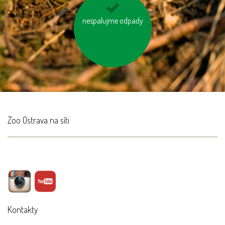
zastavujme vodu při
nespalujme odpady
čištění zubů a holení
Zoo Ostrava na síti
Kontakty