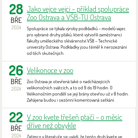
28
Jako vejce vejci – příklad spolupráce
Zoo Ostrava a VŠB-TU Ostrava
BŘE
2024
Spolupráce se týkala výroby podkladků – modelů vajec
pro vybrané druhy ptáků, které vytvořili zaměstnanci
Fakulty uměleckého slévárenství VŠB – Technické
univerzity Ostrava. Podkladky jsou téměř k nerozeznání
od těch skutečných.
26
Velikonoce v zoo
BŘE
Zoo Ostrava je otevřená také o nadcházejících
velikonočních svátcích, a to od 9 do 19 hodin. O
2024
Velikonočním pondělí se její brány otevřou už v 8 hodin.
Zahájena budou i sezónní komentovaná setkání.
22
V zoo kvete třešeň ptačí – o měsíc
dříve než obvykle
BŘE
2024
Zatímco v literatuře se uvádí, že tento druh kvete ve