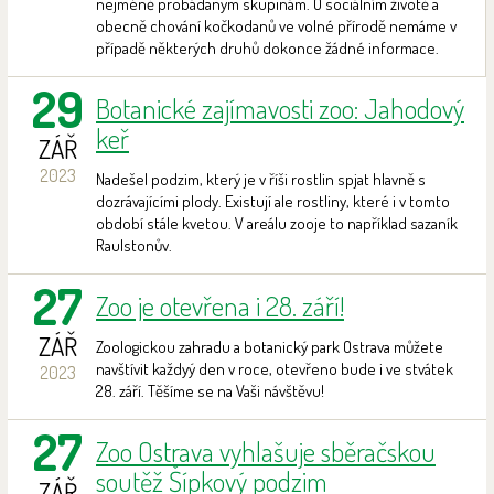
nejméně probádaným skupinám. O sociálním životě a
obecně chování kočkodanů ve volné přírodě nemáme v
případě některých druhů dokonce žádné informace.
29
Botanické zajímavosti zoo: Jahodový
keř
ZÁŘ
2023
Nadešel podzim, který je v říši rostlin spjat hlavně s
dozrávajícími plody. Existují ale rostliny, které i v tomto
období stále kvetou. V areálu zooje to například sazaník
Raulstonův.
27
Zoo je otevřena i 28. září!
ZÁŘ
Zoologickou zahradu a botanický park Ostrava můžete
navštívit každyý den v roce, otevřeno bude i ve stvátek
2023
28. září. Těšíme se na Vaši návštěvu!
27
Zoo Ostrava vyhlašuje sběračskou
soutěž Šípkový podzim
ZÁŘ