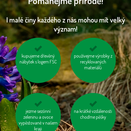
Pomáhejme přírodě!
I malé činy každého z nás mohou mít velký
význam!
kupujeme dřevěný
šetřeme vodou
používejme výrobky z
nebojme se
nábytek s logem FSC
toaletního papíru z
recyklovaných
recyklovaného papíru
materiálů
jezme sezónní
využívejme
na krátké vzdálenosti
nenechávejme je
hromadnou dopravu
zeleninu a ovoce
zapnuté ani v režimu
choďme pěšky
vypěstované v našem
„Standby“
kraji