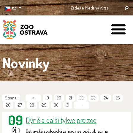
CZ
ZOO Ostrava
Novinky
Strana:
<
19
20
21
22
23
24
25
26
27
28
29
30
31
>
09
Dýně a další tykve pro zoo
ŘÍJ
Ostravská zoologická zahrada se opět obrací na