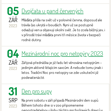
05
Dvojčata u pand červených
ZÁŘ
Mláďata přišla na svět už v polovině června, doposud ale
trávila čas ukrytá v boudách. Nyní už se postupně
2023
odvažují ven a objevují okolní svět. Je to zcela běžný jev, i
v přírodě tráví mláďata první tři měsíce života v bezpečí
rodné dutiny.
04
Mezinárodní noc pro netopýry 2023
ZÁŘ
Zářijová přednáška je již řadu let věnována netopýrům –
jediným aktivně létajícím savcům. A nebude tomu jinak i
2023
letos. Tradiční Noc pro netopýry se zde uskuteční již
podevatenácté.
31
Den pro supy
SRP
Na první sobotu v září připadá Mezinárodní den supů.
Během tohoto dne si v zoo připomeneme
2023
nepostradatelnou úlohu těchto mrchožravých dravců v