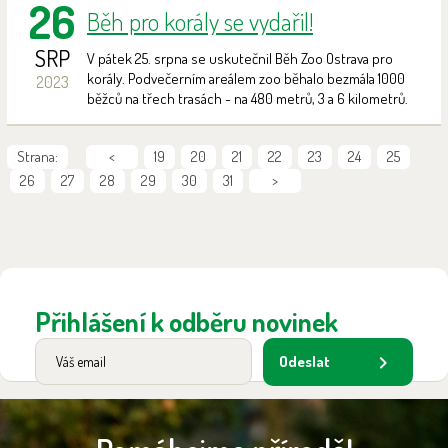
26
Běh pro korály se vydařil!
SRP
V pátek 25. srpna se uskutečnil Běh Zoo Ostrava pro
korály. Podvečerním areálem zoo běhalo bezmála 1000
2023
běžců na třech trasách - na 480 metrů, 3 a 6 kilometrů.
Strana:
<
19
20
21
22
23
24
25
26
27
28
29
30
31
>
Přihlášení k odběru novinek
Odeslat