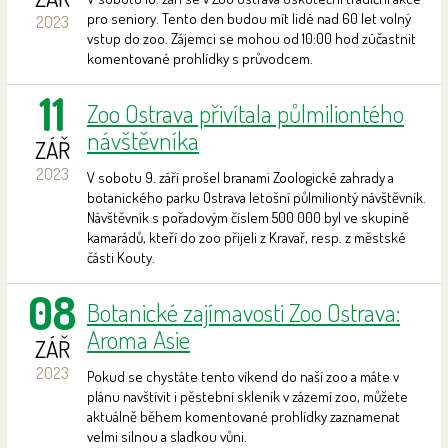
pro seniory. Tento den budou mít lidé nad 60 let volný
2023
vstup do zoo. Zájemci se mohou od 10:00 hod zúčastnit
komentované prohlídky s průvodcem.
11
Zoo Ostrava přivítala půlmiliontého
návštěvníka
ZÁŘ
2023
V sobotu 9. září prošel branami Zoologické zahrady a
botanického parku Ostrava letošní půlmiliontý návštěvník.
Návštěvník s pořadovým číslem 500 000 byl ve skupině
kamarádů, kteří do zoo přijeli z Kravař, resp. z městské
části Kouty.
08
Botanické zajímavosti Zoo Ostrava:
Aroma Asie
ZÁŘ
2023
Pokud se chystáte tento víkend do naší zoo a máte v
plánu navštívit i pěstební skleník v zázemí zoo, můžete
aktuálně během komentované prohlídky zaznamenat
velmi silnou a sladkou vůni.