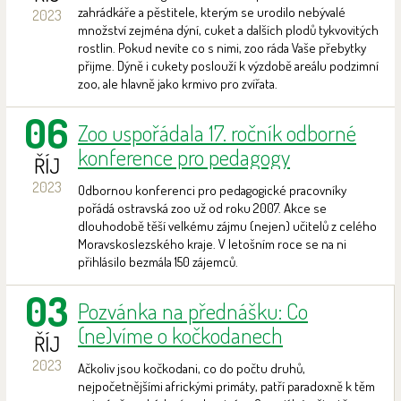
zahrádkáře a pěstitele, kterým se urodilo nebývalé
2023
množství zejména dýní, cuket a dalších plodů tykvovitých
rostlin. Pokud nevíte co s nimi, zoo ráda Vaše přebytky
přijme. Dýně i cukety poslouží k výzdobě areálu podzimní
zoo, ale hlavně jako krmivo pro zvířata.
06
Zoo uspořádala 17. ročník odborné
konference pro pedagogy
ŘÍJ
2023
Odbornou konferenci pro pedagogické pracovníky
pořádá ostravská zoo už od roku 2007. Akce se
dlouhodobě těší velkému zájmu (nejen) učitelů z celého
Moravskoslezského kraje. V letošním roce se na ni
přihlásilo bezmála 150 zájemců.
03
Pozvánka na přednášku: Co
(ne)víme o kočkodanech
ŘÍJ
2023
Ačkoliv jsou kočkodani, co do počtu druhů,
nejpočetnějšími africkými primáty, patří paradoxně k těm