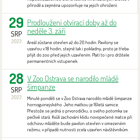
přírodě a zejména upozorňuje na jejich ohrožení.
29
Prodloužení otvírací doby až do
neděle 3. září
SRP
2023
Areál zůstane otevřen až do 20 hodin. Pavilony se
uzavřou v 18 hodin, stejně tak i pokladny, proto je třeba
přijít do zoo před jejich uzavřením. Platí to i pro držitele
permanentních vstupenek.
28
V Zoo Ostrava se narodilo mládě
šimpanze
SRP
2023
Minulé pondělí se v Zoo Ostrava narodilo mládě šimpanze
hornoguinejského. Jeho matkou je 16letá samice.
Přestože se jedná o prvorodičku, o svého potomka se
pečlivě stará. Kvůli zachování klidu novopečené matce při
odchovu mláděte bude pavilon otevřen v omezeném
režimu, v případě nutnosti zcela uzavřen návštěvníkům.