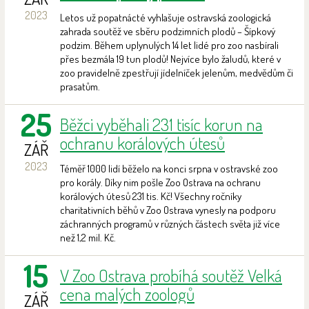
2023
Letos už popatnácté vyhlašuje ostravská zoologická
zahrada soutěž ve sběru podzimních plodů – Šípkový
podzim. Během uplynulých 14 let lidé pro zoo nasbírali
přes bezmála 19 tun plodů! Nejvíce bylo žaludů, které v
zoo pravidelně zpestřují jídelníček jelenům, medvědům či
prasatům.
25
Běžci vyběhali 231 tisíc korun na
ochranu korálových útesů
ZÁŘ
2023
Téměř 1000 lidí běželo na konci srpna v ostravské zoo
pro korály. Díky nim pošle Zoo Ostrava na ochranu
korálových útesů 231 tis. Kč! Všechny ročníky
charitativních běhů v Zoo Ostrava vynesly na podporu
záchranných programů v různých částech světa již více
než 1,2 mil. Kč.
15
V Zoo Ostrava probíhá soutěž Velká
cena malých zoologů
ZÁŘ