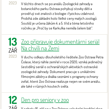
2023
V těchto dnech se po areálu Zoologické zahrady a
botanického parku Ostrava pohybují stovky dětí a
prověřují své znalosti z biologie i fyzickou zdatnost.
Probíhá zde základní kolo Velké ceny malých zoologů.
Soutěž je určena žákům 4. a 5. tříd a téma letošního
ročníku je „Proč by se Karkulka neměla šelem bát“.
13
Zoo připravuje dokumentární seriál
Na chvíli na Zemi
ZÁŘ
2023
V duchu odkazu dlouholetého ředitele Zoo Ostrava Petra
Čolase, který náhle zemřel v roce 2020, vzniká jedinečný
šestidílný seriál o ochranářských aktivitách ostravské
zoologické zahrady. Dokument pracuje s unikátními
filmovými záběry a diváka seznámí s programy ochrany
zvířat, které Zoo Ostrava realizuje nejen ve svém areálu,
ale také v různých koutech světa.
12
Den pro seniory v zoo
ZÁŘ
V sobotu 16. září se v Zoo Ostrava uskuteční tradiční akce