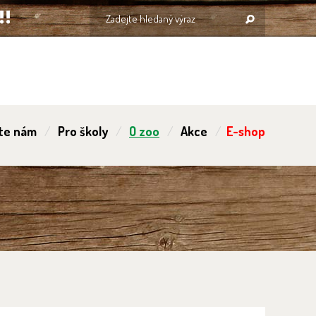
te nám
Pro školy
O zoo
Akce
E-shop