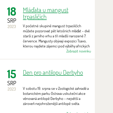
18
Mláďata u mangust
trpasličích
SRP
V početné skupině mangust trpasličích
2023
můžete pozorovat pět letošních mláďat – dvě
starší z jarního vrhu a tři mladší narozené 7.
července. Mangusty obývají expozici Tsavo,
kterou najdete zájemci pod výběhy afrických
zvířat.
Zobrazit novinku
15
Den pro antilopu Derbyho
SRP
V sobotu 19. srpna se v Zoologické zahradě a
2023
botanickém parku Ostrava uskuteční akce
věnovaná antilopě Derbyho – největší a
zároveň nejohroženější antilopě světa.