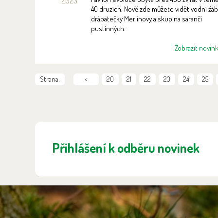
2023
40 druzích. Nově zde můžete vidět vodní žáb
drápatečky Merlinovy a skupina sarančí
pustinných.
Zobrazit novin
Strana:
<
20
21
22
23
24
25
Přihlášení k odběru novinek