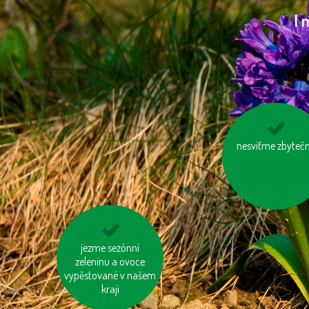
I 
používejme prací
nesviťme zbyteč
čisticí prostředk
šetrné k přírodě
biologicky rozložitelný
jezme sezónní
odpad kompostujme
zeleninu a ovoce
vypěstované v našem
kraji