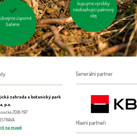
zastavujme vodu při
kupujme výrobky
neobsahující palmový
čištění zubů a holení
olej
leme na „skrytou
užívejme úsporné
du“ ve výrobcích
baterie
Generální partner
kty
ická zahrada a botanický park
, p.o.
ovická 2081/197
 OSTRAVA
Hlavní partneři
it na mapě