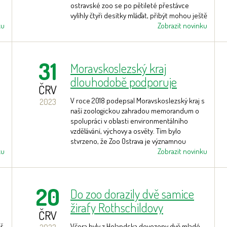
ostravské zoo se po pětileté přestávce
vylíhly čtyři desítky mláďat, přibýt mohou ještě
ku
další.
Zobrazit novinku
31
Moravskoslezský kraj
dlouhodobě podporuje
ČRV
vzdělávací aktivity Zoo
V roce 2018 podepsal Moravskoslezský kraj s
2023
Ostrava
naší zoologickou zahradou memorandum o
spolupráci v oblasti environmentálního
vzdělávání, výchovy a osvěty. Tím bylo
stvrzeno, že Zoo Ostrava je významnou
ku
vzdělávací institucí krajského významu.
Zobrazit novinku
20
Do zoo dorazily dvě samice
žirafy Rothschildovy
ČRV
ěř
Včera byly z Holandska dovezeny dvě mladé