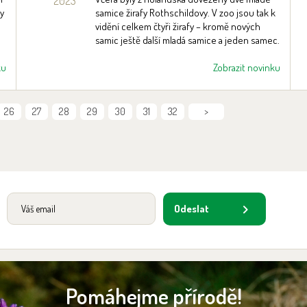
2023
y
samice žirafy Rothschildovy. V zoo jsou tak k
vidění celkem čtyři žirafy – kromě nových
samic ještě další mladá samice a jeden samec.
ku
Zobrazit novinku
26
27
28
29
30
31
32
>
Odeslat
Pomáhejme přírodě!