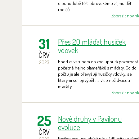
dlouhodobě těší obrovskému zájmu dětí i
rodičů.
Zobrazit novin
31
Přes 20 mláďat husiček
vdovek
ČRV
Hned za vstupem do zoo upoutá pozornost
2023
početné hejno plameňáků s mláďaty. Co do
počtu je ale převyšují husičky vdovky, se
kterými sdílejí výběh, s více než dvaceti
mláďaty.
Zobrazit novin
25
Nové druhy v Pavilonu
evoluce
ČRV
Pavilon evoluce obývá přes 400 zvířat v tém