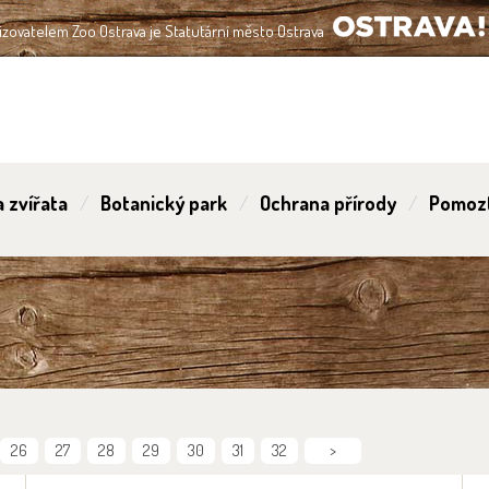
izovatelem Zoo Ostrava je Statutární město Ostrava
OSTRAVA!!!
 zvířata
Botanický park
Ochrana přírody
Pomoz
26
27
28
29
30
31
32
>