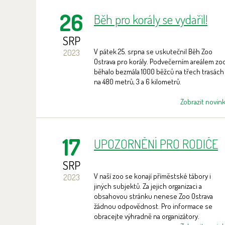
26
Běh pro korály se vydařil!
SRP
V pátek 25. srpna se uskutečnil Běh Zoo
2023
Ostrava pro korály. Podvečerním areálem zo
běhalo bezmála 1000 běžců na třech trasách
na 480 metrů, 3 a 6 kilometrů.
Zobrazit novin
17
UPOZORNĚNÍ PRO RODIČE
SRP
V naší zoo se konají příměstské tábory i
2023
jiných subjektů. Za jejich organizaci a
obsahovou stránku nenese Zoo Ostrava
žádnou odpovědnost. Pro informace se
obracejte výhradně na organizátory.