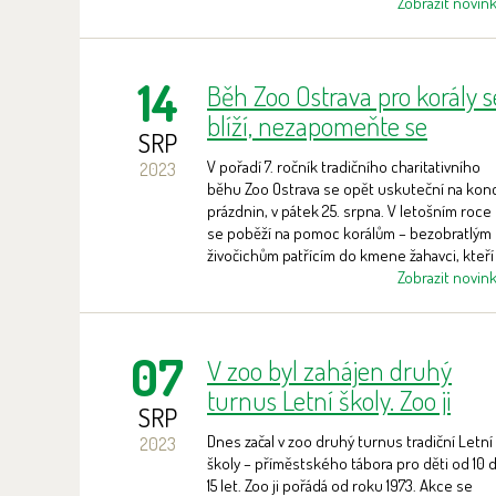
Zobrazit novin
14
Běh Zoo Ostrava pro korály s
blíží, nezapomeňte se
SRP
přihlásit!
V pořadí 7. ročník tradičního charitativního
2023
běhu Zoo Ostrava se opět uskuteční na konc
prázdnin, v pátek 25. srpna. V letošním roce
se poběží na pomoc korálům – bezobratlým
živočichům patřícím do kmene žahavci, kteří
tvoří základ ekosystému korálových útesů.
Zobrazit novin
Výtěžek ze startovného podpoří záchranný
program Vesna Panglao Conservatio na
Filipínách. Online registrace za zvýhodněno
07
V zoo byl zahájen druhý
cenu je možná do pondělí 21. srpna.
turnus Letní školy. Zoo ji
SRP
pořádá už 50 let!
Dnes začal v zoo druhý turnus tradiční Letní
2023
školy – příměstského tábora pro děti od 10 
15 let. Zoo ji pořádá od roku 1973. Akce se