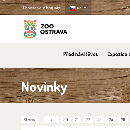
Choose your language
CZ
Zř
ZOO Ostrava
Před návštěvou
Expozice a
Novinky
Strana:
<
20
21
22
23
24
25