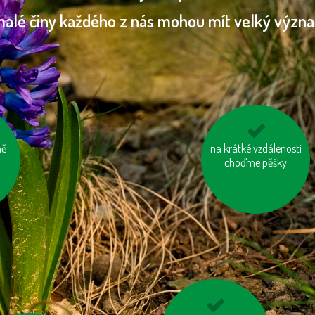
malé činy každého z nás mohou mít velký význ
 a
ně
na krátké vzdálenosti
mějme u auta
y
správně nafouknutá
choďme pěšky
kola