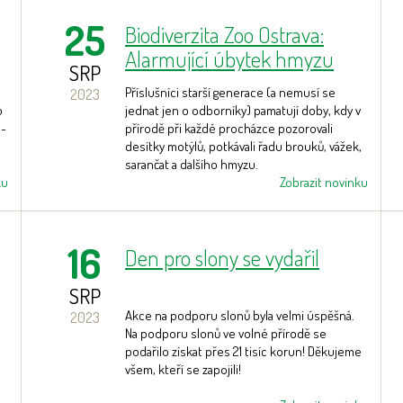
25
Biodiverzita Zoo Ostrava:
Alarmující úbytek hmyzu
SRP
Příslušníci starší generace (a nemusí se
2023
o
jednat jen o odborníky) pamatují doby, kdy v
 -
přírodě při každé procházce pozorovali
desítky motýlů, potkávali řadu brouků, vážek,
sarančat a dalšího hmyzu.
ku
Zobrazit novinku
16
Den pro slony se vydařil
SRP
Akce na podporu slonů byla velmi úspěšná.
2023
Na podporu slonů ve volné přírodě se
podařilo získat přes 21 tisíc korun! Děkujeme
všem, kteří se zapojili!