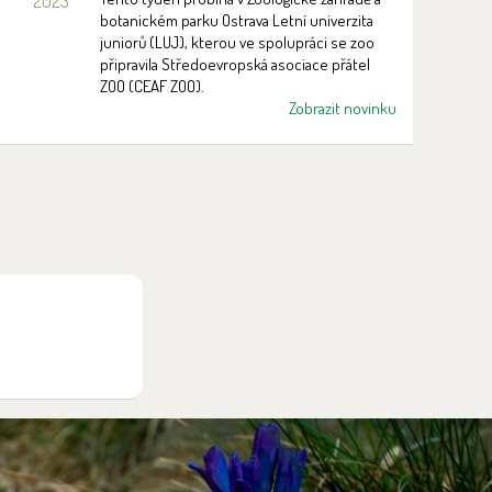
2023
botanickém parku Ostrava Letní univerzita
juniorů (LUJ), kterou ve spolupráci se zoo
připravila Středoevropská asociace přátel
ZOO (CEAF ZOO).
Zobrazit novinku