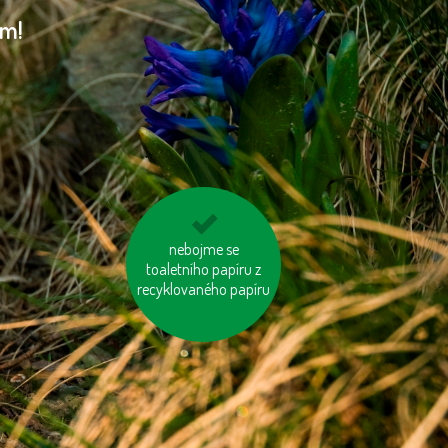
am!
nosme vlastní tašku
nebojme se
toaletního papíru z
na nákup
recyklovaného papíru