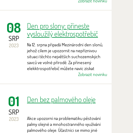
Zobrazit novinku
08
Den pro slony: přineste
vysloužilý elektrospotřebič
SRP
nebo nepotřebné oblečení,
Na 12. srpna připadá Mezinárodní den slonů,
2023
pomůžete chránit slony v
jehož cílem je upozornit na nepříznivou
přírodě
situaci těchto největších suchozemských
savců ve volné přírodě. Za přinesený
elekktrospotřebič můžete navíc získat
volnou vstupenku pro děti.
Zobrazit novinku
01
Den bez palmového oleje
SRP
Akce upozorní na problematiku pěstování
2023
palmy olejné a mnohostranného využívání
palmového oleje. Účastníci se mimo jiné