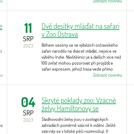
ku
Zobrazit novinku
11
e
Dvě desítky mláďat na safari
v Zoo Ostrava
SRP
Během sezóny se ve výbězích ostravského
2023
i
safari narodilo na dvacet mláďat, nejvíce ve
výběhu Indie. Návštěvníci je a dalších více než
100 zvířat mohou pozorovat při projížďce
safari expresem, jehož trasa vede přímo
ku
výběhy.
Zobrazit novinku
u
04
Skryté poklady zoo: Vzácné
želvy Hamiltonovy se
SRP
podruhé rozmnožily
Sladkovodní želvy jsou v zoologických
2023
do
zahradách poměrně vzácně k vidění. Ještě
vzácněji se v lidské péči rozmnožují. V