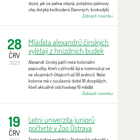
dozví, jak se palma olejná, potažmo palmový
olej dotýká kočkodanů Dianiných, krokodýlů
štítnatých, vyder malých, orangutanů,
Zobrazit novinku
šimpanzů a dalších druhů.
28
Mláďata alexandrů čínských
vylétají z hnízdních budek
ČRV
Alexandr čínský patří mezi koloniální
2023
papoušky, kteří v přírodě žijí a rozmnožují se
ve skupinách čítajících až 50 jedinců. Naše
kolonie má v současné době 18 dospělých,
kteří aktuálně odchovávají 19 mláďat.
Zobrazit novinku
19
Letní univerzita juniorů
počtvrté v Zoo Ostrava
ČRV
Tento týden probíhá v Zoologické zahradě a