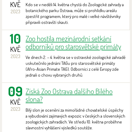
KVĚ
Kdo se v neděli 14. května chystá do Zoologické zahrady a
botanického parku Ostrava, může si prohlídku areálu
2023
zpestřit programem, který pro malé i velké návštěvníky
připravili ostravští skauti.
10
Zoo hostila mezinárodní setkání
odborníků pro starosvětské primáty
KVĚ
2023
Ve dnech 2. – 4. května se v ostravské zoologické zahradě
uskutečnilo jednání TAGu pro starosvětské primáty
(Afro-Asian Primate TAG). Odborníci z celé Evropy zde
jednali o chovu vybraných druhů.
09
Získá Zoo Ostrava dalšího Bílého
slona?
KVĚ
2023
Bílý slon je ocenění za mimořádné chovatelské úspěchy
a vybudování zajímavých expozic v českých a slovenských
zoologických zahradách. Ve středu 10. května proběhne
slavnostní vyhlášení výsledků soutěže.