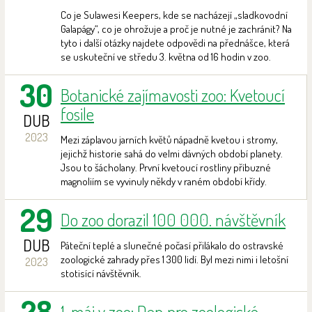
Co je Sulawesi Keepers, kde se nacházejí „sladkovodní
Galapágy“, co je ohrožuje a proč je nutné je zachránit? Na
tyto i další otázky najdete odpovědi na přednášce, která
se uskuteční ve středu 3. května od 16 hodin v zoo.
30
Botanické zajímavosti zoo: Kvetoucí
fosile
DUB
2023
Mezi záplavou jarních květů nápadně kvetou i stromy,
jejichž historie sahá do velmi dávných období planety.
Jsou to šácholany. První kvetoucí rostliny příbuzné
magnoliím se vyvinuly někdy v raném období křídy.
29
Do zoo dorazil 100 000. návštěvník
DUB
Páteční teplé a slunečné počasí přilákalo do ostravské
zoologické zahrady přes 1 300 lidí. Byl mezi nimi i letošní
2023
stotisící návštěvník.
28
1. máj v zoo: Den pro zoologické