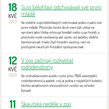
18
Supi bělohlaví odchovávají své první
mládě
KVĚ
2023
Ve voliéře supů bělohlavých odchovává jeden z párů své
první mládě. Přestože tento druh není tak citlivý na
vyrušení jako třeba orlosupi bradatí nebo supi hnědí, a
přestože nově sestavený pár spolu od začátku dobře
harmonizoval, trvalo čtyři hnízdní sezóny, než se
postupně naučil při hnízdění spolupracovat.
12
V zoo začínají rozkvétat
rododendrony
KVĚ
2023
Ve stohektarovém areálu roste přes 7500 exemplářů
rododendronů a azalek, což je jedna z největších kolekcí
těchto atraktivních vřesovištních rostlin ve střední
Evropě.
11
Skautská neděle v zoo