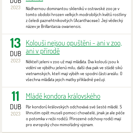
DUB
2023
Nádhernou dominantou skleníků v ostravské zoo je v
tomto období hrozen velkých modrobílých květů rostliny
z čeledi paznehtníkovitých (Acanthaceae). Její vědecký
název je Brillantaisia owariensis.
13
Kolouši nejsou opuštěni - ani v zoo,
ani v přírodě
DUB
2023
Někteří jeleni v zoo už mají mláďata. Dva kolouši jsou k
vidění ve výběhu jelenů milu, další dva pak ve stádě siků
vietnamských, kteří mají výběh ve spodní části areálu. O
všechna mláďata jejich matky příkladně pečují.
11
Mládě kondora královského
DUB
Pár kondorů královských odchovává své šesté mládě. S
líhnutím opět museli pomoci chovatelé, jinak je ale péče
2023
o potomka v režii rodičů. Přirozené odchovy rodiči mají
pro evropský chov mimořádný význam.