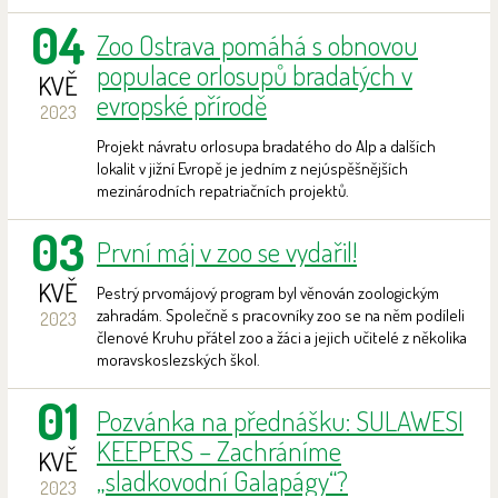
04
Zoo Ostrava pomáhá s obnovou
populace orlosupů bradatých v
KVĚ
evropské přírodě
2023
Projekt návratu orlosupa bradatého do Alp a dalších
lokalit v jižní Evropě je jedním z nejúspěšnějších
mezinárodních repatriačních projektů.
03
První máj v zoo se vydařil!
KVĚ
Pestrý prvomájový program byl věnován zoologickým
zahradám. Společně s pracovníky zoo se na něm podíleli
2023
členové Kruhu přátel zoo a žáci a jejich učitelé z několika
moravskoslezských škol.
01
Pozvánka na přednášku: SULAWESI
KEEPERS – Zachráníme
KVĚ
„sladkovodní Galapágy“?
2023