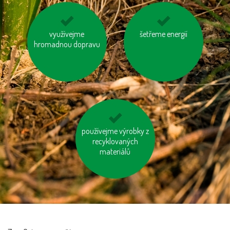
kupujme místní
využívejme
využívejme auto ve
šetřeme energií
hromadnou dopravu
výrobky
více lidech
používejme výrobky z
jezděme na kole
recyklovaných
materiálů