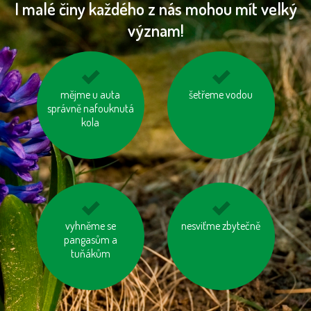
I malé činy každého z nás mohou mít velký
význam!
mysleme na „skrytou
mějme u auta
kupujme výrobky
šetřeme vodou
správně nafouknutá
vodu“ ve výrobcích
neobsahující palmový
kola
olej
kupujte zboží
vyhněme se
nesviťme zbytečně
nenechávejme je
vyrobené trvale
pangasům a
zapnuté ani v režimu
udržitelným a
tuňákům
„Standby“
etickým způsobem