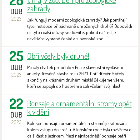
zahrady
DUB
2023
Jak fungují moderní zoologické zahrady? Jak pomáhají
tyto instituce při záchraně ohrožených druhů? Odpovědi
na tyto i další otázky se dozvíte, pokud na 1. máje
navštívíte vybrané české a slovenské zoo.
25
Obří včely byly druhé!
DUB
Minulý čtvrtek proběhlo v Praze slavnostní vyhlášení
ankety Dřevěná stavba roku 2023. Obří dřevěné včely
2023
skončily na krásném druhém místě! Děkujeme všem,
kteří se zapojili do hlasování a dali včelám svůj hlas!
22
Bonsaje a ornamentální stromy opět
k vidění
DUB
2023
Kolekce bonsají a ornamentálních stromů je situována
kolem vstupu do areálu. V loňském roce byla rozšířena o
další část s jezírkem. Mezi nejnápadnější bonsaje patří