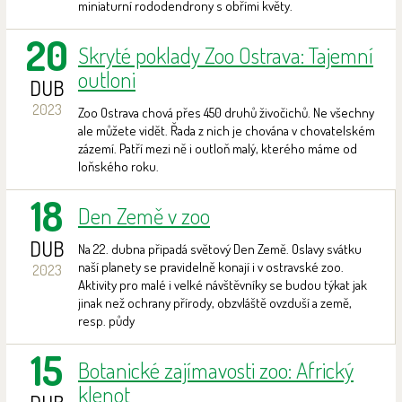
miniaturní rododendrony s obřími květy.
20
Skryté poklady Zoo Ostrava: Tajemní
outloni
DUB
2023
Zoo Ostrava chová přes 450 druhů živočichů. Ne všechny
ale můžete vidět. Řada z nich je chována v chovatelském
zázemí. Patří mezi ně i outloň malý, kterého máme od
loňského roku.
18
Den Země v zoo
DUB
Na 22. dubna připadá světový Den Země. Oslavy svátku
naší planety se pravidelně konají i v ostravské zoo.
2023
Aktivity pro malé i velké návštěvníky se budou týkat jak
jinak než ochrany přírody, obzvláště ovzduší a země,
resp. půdy
15
Botanické zajímavosti zoo: Africký
klenot