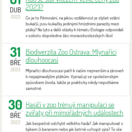
2023?
DUB
2023
Co je to flémování, na jakou vzdálenost je slyšet volání
bukačů, jsou kukačky jedinými hnízdními parazity mezi
ptáky? Na tyto a další otázky k tématu Etologie odpovídali
v sobotu dopoledne žáci moravskoslezských škol.
31
Biodiverzita Zoo Ostrava: Mlynaříci
dlouhoocasí
BŘE
2023
Mlynaříci dlouhoocasí patří k našim nejmenším a zároveň
k nejzajímavějším ptákům. Vyznačují se společenským
způsobem života, takže je prakticky nikdy nepotkáme
samotné.
30
Hasiči v zoo trénují manipulaci se
zvířaty při mimořádných událostech
BŘE
2023
Jak bezpečně odchytit velkého hada? Jak manipulovat s
býkem či beranem nebo jak šetrně uchopit výra? To vše