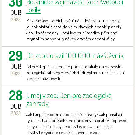
30
Botanické zajímavosti zoo: Kvetoucí
fosile
DUB
2023
Mezi záplavou jarních květů nápadně kvetou i stromy,
jejichž historie sahá do velmi dávných období planety.
Jsou to šácholany. První kvetoucí rostliny příbuzné
magnoliím se vyvinuly někdy v raném období křídy.
29
Do zoo dorazil 100 000. návštěvník
DUB
Páteční teplé a slunečné počasí přilákalo do ostravské
zoologické zahrady přes 1 300 lidí. Byl mezi nimi i letošní
2023
stotisící návštěvník.
28
1. máj v zoo: Den pro zoologické
zahrady
DUB
2023
Jak fungují moderní zoologické zahrady? Jak pomáhají
tyto instituce při záchraně ohrožených druhů? Odpovědi
na tyto i další otázky se dozvíte, pokud na 1. máje
navštívíte vybrané české a slovenské zoo.