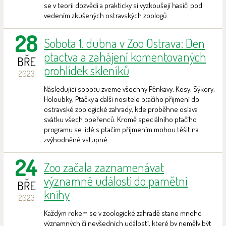
se v teorii dozvědí a prakticky si vyzkoušejí hasiči pod
vedením zkušených ostravských zoologů.
28
Sobota 1. dubna v Zoo Ostrava: Den
ptactva a zahájení komentovaných
BŘE
prohlídek skleníků
2023
Následující sobotu zveme všechny Pěnkavy, Kosy, Sýkory,
Holoubky, Ptáčky a další nositele ptačího příjmení do
ostravské zoologické zahrady, kde proběhne oslava
svátku všech opeřenců. Kromě speciálního ptačího
programu se lidé s ptačím příjmením mohou těšit na
zvýhodněné vstupné.
24
Zoo začala zaznamenávat
významné události do pamětní
BŘE
knihy
2023
Každým rokem se v zoologické zahradě stane mnoho
významných či nevšedních událostí, které by neměly být