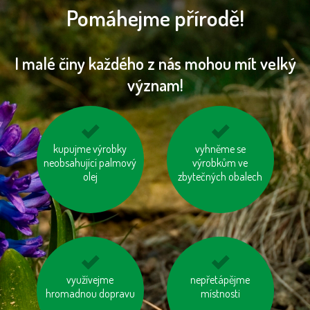
Pomáhejme přírodě!
I malé činy každého z nás mohou mít velký
význam!
kupujme výrobky
kupujte zboží
nenechávejme je
vyhněme se
neobsahující palmový
vyrobené trvale
zapnuté ani v režimu
výrobkům ve
udržitelným a
olej
zbytečných obalech
„Standby“
etickým způsobem
jezděme na kole
využívejme
šetřeme energií
nepřetápějme
hromadnou dopravu
místnosti