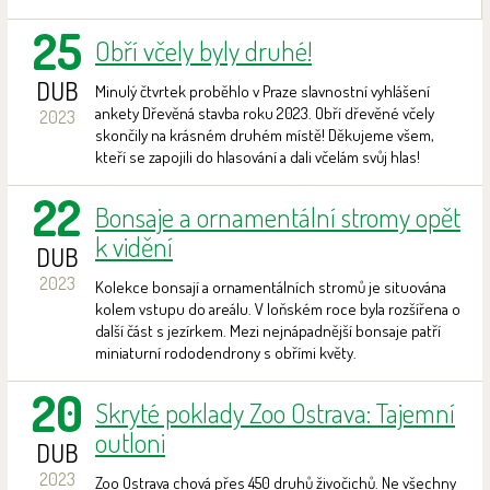
25
Obří včely byly druhé!
DUB
Minulý čtvrtek proběhlo v Praze slavnostní vyhlášení
ankety Dřevěná stavba roku 2023. Obří dřevěné včely
2023
skončily na krásném druhém místě! Děkujeme všem,
kteří se zapojili do hlasování a dali včelám svůj hlas!
22
Bonsaje a ornamentální stromy opět
k vidění
DUB
2023
Kolekce bonsají a ornamentálních stromů je situována
kolem vstupu do areálu. V loňském roce byla rozšířena o
další část s jezírkem. Mezi nejnápadnější bonsaje patří
miniaturní rododendrony s obřími květy.
20
Skryté poklady Zoo Ostrava: Tajemní
outloni
DUB
2023
Zoo Ostrava chová přes 450 druhů živočichů. Ne všechny