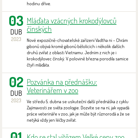
hodinu dříve.
03
Mláďata vzácných krokodýlovců
čínských
DUB
2023
Nové expozičně-chovatelské zařízení Vadtha ni – Chrám
gibonů obývá kromě gibonů bělolících i několik dalších
druhů zvířat z oblasti Vietnamu. Jedním z nich je i
krokodýlovec čínský. V polovině března porodila samice
čtyři mláďata.
02
Pozvánka na přednášku:
Veterinářem v zoo
DUB
2023
Ve středu 5. dubna se uskuteční další přednáška z cyklu
Zajímavosti ze světa zoologie. Dozvíte se na ní, jak vypadá
práce veterináře v zoo, jak je může být různorodá a že se
netýká vždy jen léčby zvířat.
01
Kdo se stal vítězem Velké ceny zoo