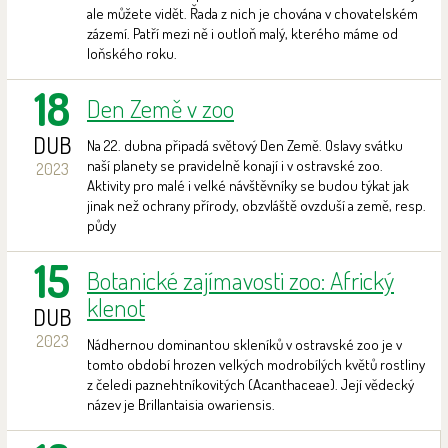
ale můžete vidět. Řada z nich je chována v chovatelském
zázemí. Patří mezi ně i outloň malý, kterého máme od
loňského roku.
18
Den Země v zoo
DUB
Na 22. dubna připadá světový Den Země. Oslavy svátku
naší planety se pravidelně konají i v ostravské zoo.
2023
Aktivity pro malé i velké návštěvníky se budou týkat jak
jinak než ochrany přírody, obzvláště ovzduší a země, resp.
půdy
15
Botanické zajímavosti zoo: Africký
klenot
DUB
2023
Nádhernou dominantou skleníků v ostravské zoo je v
tomto období hrozen velkých modrobílých květů rostliny
z čeledi paznehtníkovitých (Acanthaceae). Její vědecký
název je Brillantaisia owariensis.