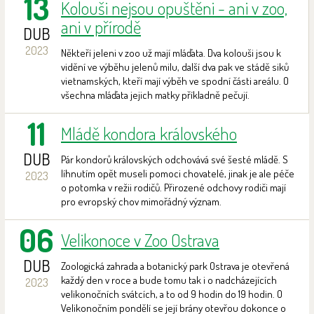
13
Kolouši nejsou opuštěni - ani v zoo,
ani v přírodě
DUB
2023
Někteří jeleni v zoo už mají mláďata. Dva kolouši jsou k
vidění ve výběhu jelenů milu, další dva pak ve stádě siků
vietnamských, kteří mají výběh ve spodní části areálu. O
všechna mláďata jejich matky příkladně pečují.
11
Mládě kondora královského
DUB
Pár kondorů královských odchovává své šesté mládě. S
líhnutím opět museli pomoci chovatelé, jinak je ale péče
2023
o potomka v režii rodičů. Přirozené odchovy rodiči mají
pro evropský chov mimořádný význam.
06
Velikonoce v Zoo Ostrava
DUB
Zoologická zahrada a botanický park Ostrava je otevřená
každý den v roce a bude tomu tak i o nadcházejících
2023
velikonočních svátcích, a to od 9 hodin do 19 hodin. O
Velikonočním pondělí se její brány otevřou dokonce o