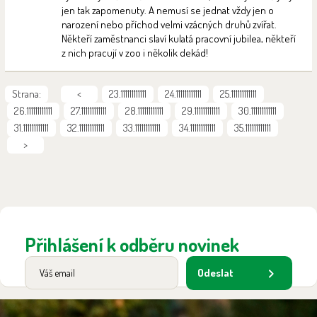
jen tak zapomenuty. A nemusí se jednat vždy jen o
narození nebo příchod velmi vzácných druhů zvířat.
Někteří zaměstnanci slaví kulatá pracovní jubilea, někteří
z nich pracují v zoo i několik dekád!
Strana:
<
23.111111111111
24.111111111111
25.111111111111
26.111111111111
27.111111111111
28.111111111111
29.111111111111
30.111111111111
31.111111111111
32.111111111111
33.111111111111
34.111111111111
35.111111111111
>
Přihlášení k odběru novinek
Odeslat