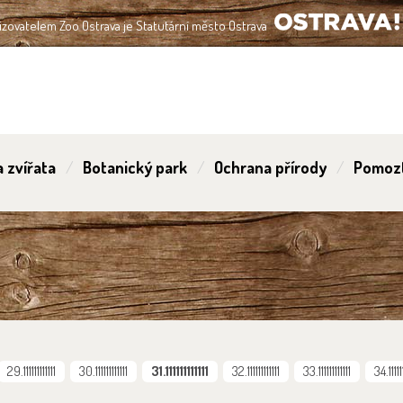
izovatelem Zoo Ostrava je Statutární město Ostrava
OSTRAVA!!!
 zvířata
Botanický park
Ochrana přírody
Pomoz
29.111111111111
30.111111111111
31.111111111111
32.111111111111
33.111111111111
34.111111