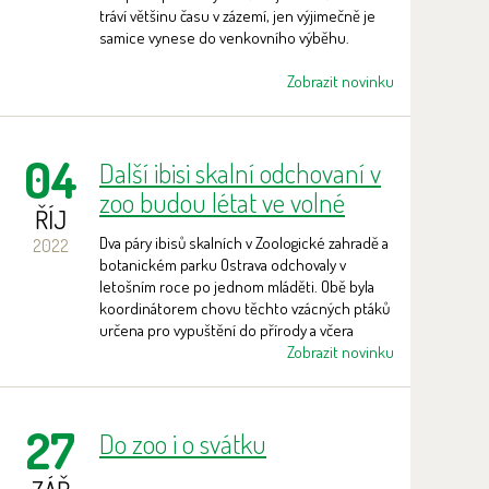
tráví většinu času v zázemí, jen výjimečně je
samice vynese do venkovního výběhu.
Zobrazit novinku
04
Další ibisi skalní odchovaní v
zoo budou létat ve volné
ŘÍJ
přírodě
Dva páry ibisů skalních v Zoologické zahradě a
2022
botanickém parku Ostrava odchovaly v
letošním roce po jednom mláděti. Obě byla
koordinátorem chovu těchto vzácných ptáků
určena pro vypuštění do přírody a včera
převezena z Ostravy na jih Španělska. Celkem
Zobrazit novinku
už zoo v rámci repatriačního projektu
poskytla 16 mladých ibisů, z nichž většina létá
ve volné přírodě.
27
Do zoo i o svátku