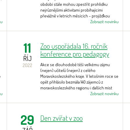
období stále mohou zpestřit prohlídku
nejrůznějšími aktivitami probíhajícími
převážně v letních měsících – projížďkou
ku
safari expresem přímo mezi stády afrických a
Zobrazit novinku
asijských kopytníků, prohlídkou pěstebních
skleníků s tropickými a subtropickými
rostlinami nebo komentovaným setkáním u
11
Zoo uspořádala 16. ročník
řady druhů zvířat. Většina z nich potrvá až do
konce října.
konference pro pedagogy
ŘÍJ
Akce se dlouhodobě těší velkému zájmu
2022
(nejen) učitelů (nejen) z celého
o
Moravskoslezského kraje. V letošním roce se
opět přihlásilo bezmála 140 zájemců z
moravskoslezského regionu i dalších míst
ku
republiky.
Zobrazit novinku
29
Den zvířat v zoo