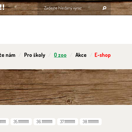
te nám
Pro školy
O zoo
Akce
E-shop
111111
35.111111111111
36.111111111111
37.111111111111
38.111111111111