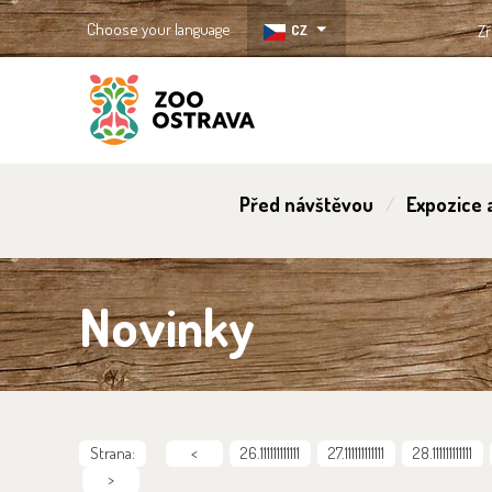
Choose your language
CZ
Zř
ZOO Ostrava
Před návštěvou
Expozice a
Novinky
Strana:
<
26.111111111111
27.111111111111
28.111111111111
>