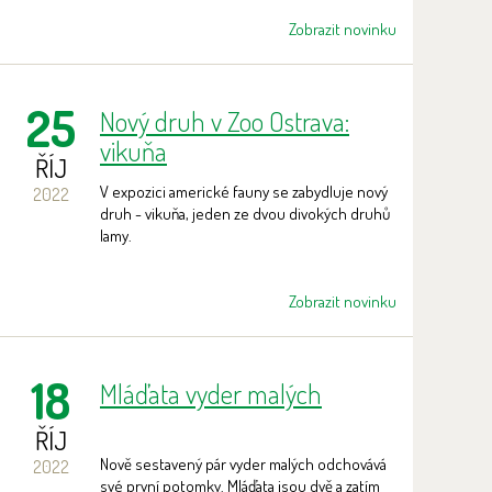
Zobrazit novinku
25
Nový druh v Zoo Ostrava:
vikuňa
ŘÍJ
V expozici americké fauny se zabydluje nový
2022
druh - vikuňa, jeden ze dvou divokých druhů
lamy.
Zobrazit novinku
18
Mláďata vyder malých
ŘÍJ
Nově sestavený pár vyder malých odchovává
2022
své první potomky. Mláďata jsou dvě a zatím