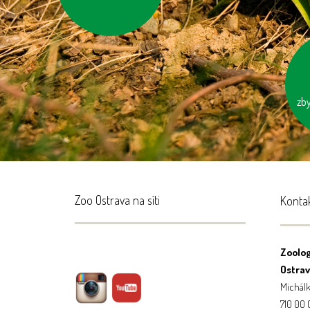
kontejnerů
zb
Zoo Ostrava na síti
Konta
Zoolog
Ostrava
Michálk
710 00