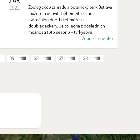
ZÁŘ
Zoologickou zahradu a botanický park Ostrava
2022
můžete navštívit i během zítřejšího
svátečního dne. Přijet můžete i
doubledeckery. Je to jedna z posledních
možností tuto sezónu – tyrkysové
dvoupodlažní autobusy vyjedou 28. září a
Zobrazit novinku
naposledy o víkendu 1. a 2. října.
11
35.111111111111
36.111111111111
37.111111111111
38.111111111111