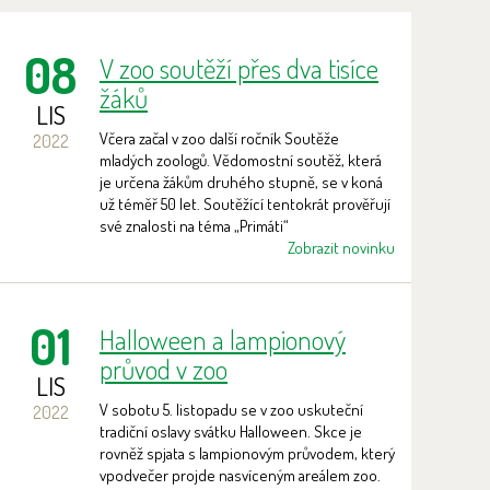
08
V zoo soutěží přes dva tisíce
žáků
LIS
Včera začal v zoo další ročník Soutěže
2022
mladých zoologů. Vědomostní soutěž, která
je určena žákům druhého stupně, se v koná
už téměř 50 let. Soutěžící tentokrát prověřují
své znalosti na téma „Primáti“
Zobrazit novinku
01
Halloween a lampionový
průvod v zoo
LIS
V sobotu 5. listopadu se v zoo uskuteční
2022
tradiční oslavy svátku Halloween. Skce je
rovněž spjata s lampionovým průvodem, který
vpodvečer projde nasvíceným areálem zoo.