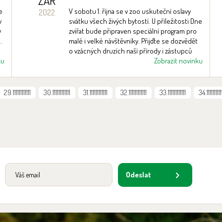
ZÁŘ
e
V sobotu 1. října se v zoo uskuteční oslavy
2022
v
svátku všech živých bytostí. U příležitosti Dne
y
zvířat bude připraven speciální program pro
.
malé i velké návštěvníky. Přijďte se dozvědět
o vzácných druzích naší přírody i zástupců
ku
exotické fauny.
Zobrazit novinku
29.111111111111
30.111111111111
31.111111111111
32.111111111111
33.111111111111
34.1111111111
Odeslat