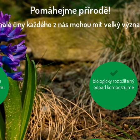
Pomáhejme přírodě!
malé činy každého z nás mohou mít velký význ
e
biologicky rozložitelný
jezme naše ryby
imu
dý
odpad kompostujme
let