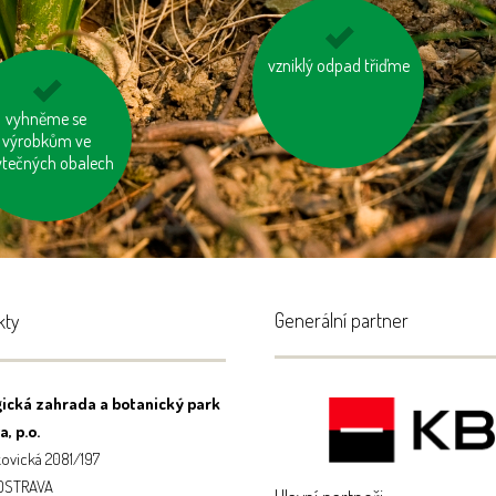
vzniklý odpad třiďme
nespalujme odpady
topme správně
vyhněme se
výrobkům ve
ytečných obalech
Generální partner
kty
ická zahrada a botanický park
, p.o.
ovická 2081/197
 OSTRAVA