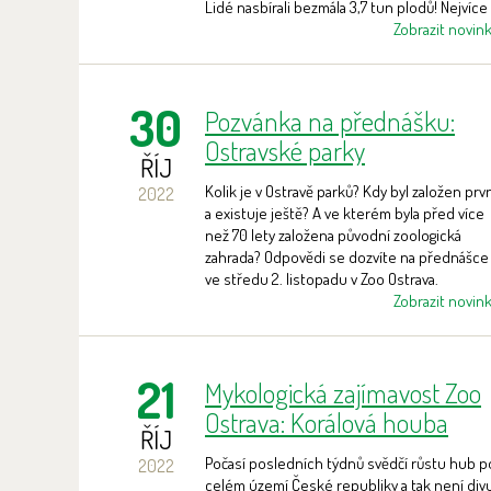
Lidé nasbírali bezmála 3,7 tun plodů! Nejvíce
bylo žaludů – 3654,7 kg. Zbylých cca 40 kg
Zobrazit novin
tvořily šípky a jeřabiny. Do soutěže se zapojil
jak jednotlivci nebo rodiny, tak i školní
kolektivy. Zoo děkuje všem sběračům za jeji
30
Pozvánka na přednášku:
píli!
Ostravské parky
ŘÍJ
Kolik je v Ostravě parků? Kdy byl založen prv
2022
a existuje ještě? A ve kterém byla před více
než 70 lety založena původní zoologická
zahrada? Odpovědi se dozvíte na přednášce
ve středu 2. listopadu v Zoo Ostrava.
Zobrazit novin
21
Mykologická zajímavost Zoo
Ostrava: Korálová houba
ŘÍJ
Počasí posledních týdnů svědčí růstu hub p
2022
celém území České republiky a tak není divu