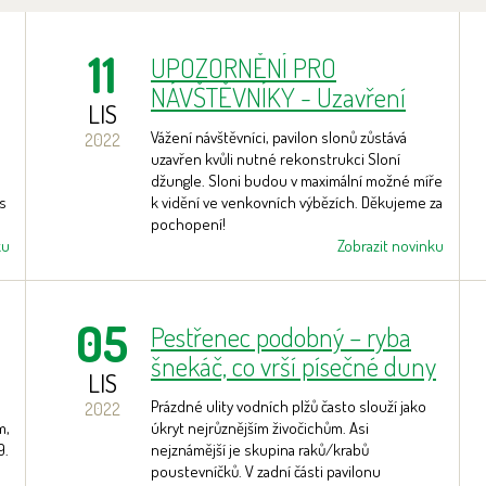
11
UPOZORNĚNÍ PRO
NÁVŠTĚVNÍKY - Uzavření
LIS
pavilonu slonů
Vážení návštěvníci, pavilon slonů zůstává
2022
uzavřen kvůli nutné rekonstrukci Sloní
džungle. Sloni budou v maximální možné míře
os
k vidění ve venkovních výbězích. Děkujeme za
pochopení!
ku
Zobrazit novinku
05
Pestřenec podobný – ryba
šnekáč, co vrší písečné duny
LIS
Prázdné ulity vodních plžů často slouží jako
2022
m,
úkryt nejrůznějším živočichům. Asi
9.
nejznámější je skupina raků/krabů
poustevníčků. V zadní části pavilonu