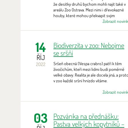
že desítky druhů bychom mohli najít také v
areálu Zoo Ostrava. Mezi nimi i dřevokazné
houby, které mohou překvapit svým
vzhledem jako například korálovec bukový.
Zobrazit novin
14
Biodiverzita v zoo: Nebojme
se sršňí
ŘÍJ
Sršeň obecná (Vespa crabro) patří k těm
2022
živočichům, kteří mezi lidmi budí poměrně
velké obavy. Realita je ale docela jiná, a prot
v zoo každé sršní hnízdo vítáme.
Zobrazit novin
03
Pozvánka na přednášku:
Pastva velkých kopytníků –