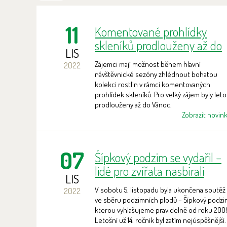
11
Komentované prohlídky
skleníků prodlouženy až do
LIS
Vánoc
Zájemci mají možnost během hlavní
2022
návštěvnické sezóny zhlédnout bohatou
kolekci rostlin v rámci komentovaných
prohlídek skleníků. Pro velký zájem byly let
prodlouženy až do Vánoc.
Zobrazit novin
07
Šípkový podzim se vydařil –
lidé pro zvířata nasbírali
LIS
rekordní množství plodů
V sobotu 5. listopadu byla ukončena soutěž
2022
ve sběru podzimních plodů – Šípkový podzi
kterou vyhlašujeme pravidelně od roku 200
Letošní už 14. ročník byl zatím nejúspěšnější.