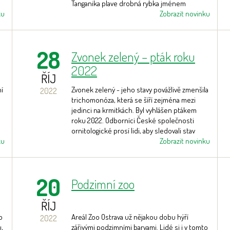
Tanganika plave drobná rybka jménem
ku
pestřenec podobný, která se v ulitě nejen
Zobrazit novinku
i
ráda skrývá, ale také vytírá
ch
28
Zvonek zelený – pták roku
2022
ŘÍJ
ní
Zvonek zelený - jeho stavy povážlivě zmenšila
2022
trichomonóza, která se šíří zejména mezi
jedinci na krmitkách. Byl vyhlášen ptákem
roku 2022. Odborníci České společnosti
ornitologické prosí lidi, aby sledovali stav
ku
zvonků na krmitách.
Zobrazit novinku
20
Podzimní zoo
ŘÍJ
o
Areál Zoo Ostrava už nějakou dobu hýří
2022
,
zářivými podzimními barvami. Lidé si i v tomto