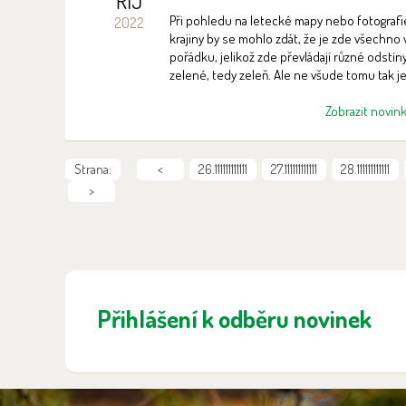
ŘÍJ
klíčová metoda péče o velké
Při pohledu na letecké mapy nebo fotografi
2022
krajinné celky
krajiny by se mohlo zdát, že je zde všechno 
pořádku, jelikož zde převládají různé odstín
zelené, tedy zeleň. Ale ne všude tomu tak je
Zobrazit novin
Strana:
<
26.111111111111
27.111111111111
28.111111111111
>
Přihlášení k odběru novinek