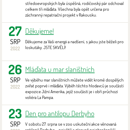
středoevropských byla úspěšná, rodičovský pár odchoval
celkem tři mláďata. Všechna byla opět určena pro
záchranný repatriační projekt v Rakousku.
27
Děkujeme!
SRP
Děkujeme za Vaši energii a nadšení, s jakou jste běželi pro
loskutáky. JSTE SKVĚLÍ!
2022
26
Mláďata u mar slaništních
SRP
Ve výběhu mar slaništních můžete vidět kromě dospělých
zvířat poprvé i mláďata. Výběh těchto hlodavců je součástí
2022
expozice Jižní Amerika, jejíž součástí je i obří průchozí
voliéra La Pampa.
23
Den pro antilopu Derbyho
SRP
V sobotu 27. srpna se v zoo uskuteční akce věnovaná
antilopě Derbyho – největší a zároveň nejohroženější