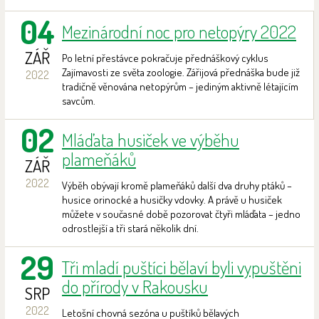
04
Mezinárodní noc pro netopýry 2022
ZÁŘ
Po letní přestávce pokračuje přednáškový cyklus
Zajímavosti ze světa zoologie. Zářijová přednáška bude již
2022
tradičně věnována netopýrům – jediným aktivně létajícím
savcům.
02
Mláďata husiček ve výběhu
plameňáků
ZÁŘ
2022
Výběh obývají kromě plameňáků další dva druhy ptáků –
husice orinocké a husičky vdovky. A právě u husiček
můžete v současné době pozorovat čtyři mláďata – jedno
odrostlejší a tři stará několik dní.
29
Tři mladí puštíci bělaví byli vypuštěni
do přírody v Rakousku
SRP
2022
Letošní chovná sezóna u puštíků bělavých