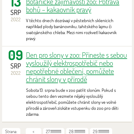
13
Botanické zajímavosti zoo: Potrava
bohů – kakaovník pravý
SRP
2022
V těchto dnech dozrávají v pěstebních sklenících
například plody banánovníku, tahitského lajmu či
svatojánského chleba. Mezi nimi rozkvetl kakaovník
pravý.
09
Den pro slony v zoo: Přineste s sebou
vysloužilý elektrospotřebič nebo
SRP
nepotřebné oblečení, pomůžete
2022
chránit slony v přírodě
Sobota 13. srpna bude v zoo patřit slonům. Pokud s
sebou tento den vezmete nějaký vysloužilý
elektrospotřebič, pomůžete chránit slony ve volné
přírodě a zároveň získáte vstupenku do zoo pro děti
zdarma.
Strana:
<
27.111111111111
28.111111111111
29.111111111111