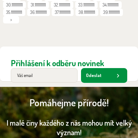
30.111111111111
31.111111111111
32.111111111111
33.111111111111
34.111111111111
35.111111111111
36.111111111111
37.111111111111
38.111111111111
39.111111111111
>
Přihlášení k odběru novinek
Odeslat
Pomáhejme přírodě!
I malé činy každého z nás mohou mít velký
význam!