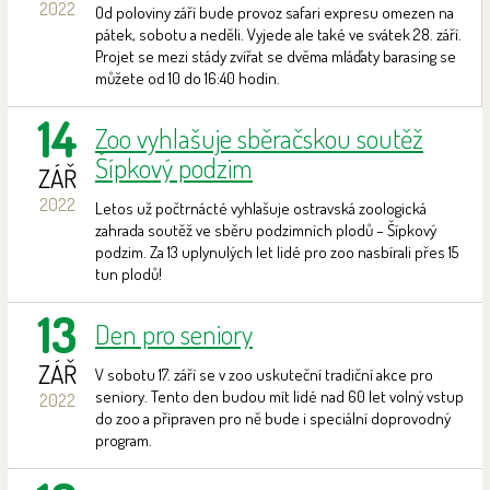
2022
Od poloviny září bude provoz safari expresu omezen na
pátek, sobotu a neděli. Vyjede ale také ve svátek 28. září.
Projet se mezi stády zvířat se dvěma mláďaty barasing se
můžete od 10 do 16:40 hodin.
14
Zoo vyhlašuje sběračskou soutěž
Šípkový podzim
ZÁŘ
2022
Letos už počtrnácté vyhlašuje ostravská zoologická
zahrada soutěž ve sběru podzimních plodů – Šípkový
podzim. Za 13 uplynulých let lidé pro zoo nasbírali přes 15
tun plodů!
13
Den pro seniory
ZÁŘ
V sobotu 17. září se v zoo uskuteční tradiční akce pro
seniory. Tento den budou mít lidé nad 60 let volný vstup
2022
do zoo a připraven pro ně bude i speciální doprovodný
program.