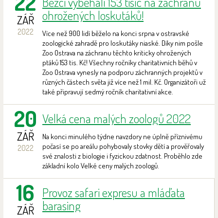
22
Běžci vyběhali 153 tisíc na záchranu
ohrožených loskutáků!
ZÁŘ
2022
Více než 900 lidí běželo na konci srpna v ostravské
zoologické zahradě pro loskutáky niaské. Díky nim pošle
Zoo Ostrava na záchranu těchto kriticky ohrožených
ptáků 153 tis. Kč! Všechny ročníky charitativních běhů v
Zoo Ostrava vynesly na podporu záchranných projektů v
různých částech světa již více než 1 mil. Kč. Organizátoři už
také připravují sedmý ročník charitativní akce.
20
Velká cena malých zoologů 2022
ZÁŘ
Na konci minulého týdne navzdory ne úplně příznivému
počasí se po areálu pohybovaly stovky dětí a prověřovaly
2022
své znalosti z biologie i fyzickou zdatnost. Proběhlo zde
základní kolo Velké ceny malých zoologů.
16
Provoz safari expresu a mláďata
barasing
ZÁŘ