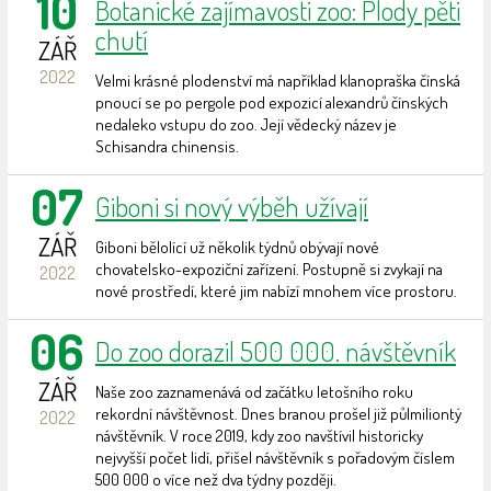
10
Botanické zajímavosti zoo: Plody pěti
chutí
ZÁŘ
2022
Velmi krásné plodenství má například klanopraška čínská
pnoucí se po pergole pod expozicí alexandrů čínských
nedaleko vstupu do zoo. Její vědecký název je
Schisandra chinensis.
07
Giboni si nový výběh užívají
ZÁŘ
Giboni bělolící už několik týdnů obývají nové
chovatelsko-expoziční zařízení. Postupně si zvykají na
2022
nové prostředí, které jim nabízí mnohem více prostoru.
06
Do zoo dorazil 500 000. návštěvník
ZÁŘ
Naše zoo zaznamenává od začátku letošního roku
rekordní návštěvnost. Dnes branou prošel již půlmiliontý
2022
návštěvník. V roce 2019, kdy zoo navštívil historicky
nejvyšší počet lidí, přišel návštěvník s pořadovým číslem
500 000 o více než dva týdny později.