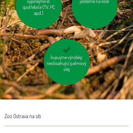
zastavujme vodu při
vypínejme el.
používejme úsporné
jezděme na kole
čištění zubů a holení
spotřebiče (TV, PC
baterie
apd.)
kupujeme dřevěný
kupujme výrobky
neobsahující palmový
nábytek s logem FSC
olej
Zoo Ostrava na síti