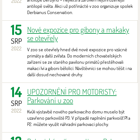
2022
antilopě světa. Akci už potřinácté v zoo organizuje spolek
Derbianus Conservation.
15
Nové expozice pro gibony a makaky
se otevřely
SRP
2022
V zoo se otevřely hned dvě nové expozice pro vzácné
primáty a další zvířata. Do moderních chovatelských
zařízení se ze starého pavilonu primátů přestěhovali
makaci lví a giboni bělolící. Návštěvníci se mohou těšit i na
další dosud nechované druhy.
14
UPOZORNĚNÍ PRO MOTORISTY:
Parkování u zoo
SRP
2022
Kvůli výstavbě nového parkovacího domu muselo být
uzavřeno parkoviště P3. V případě naplnění parkvoišť P1 a
P2. můžete využít náhradní parkovací plochy.