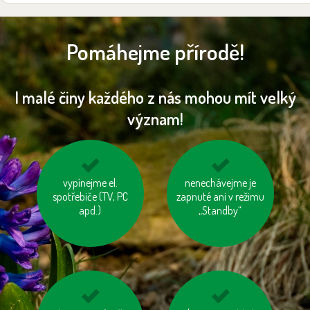
Pomáhejme přírodě!
I malé činy každého z nás mohou mít velký
význam!
biologicky rozložitelný
vypínejme el.
používejme výrobky z
nenechávejme je
odpad kompostujme
spotřebiče (TV, PC
zapnuté ani v režimu
recyklovaných
apd.)
„Standby“
materiálů