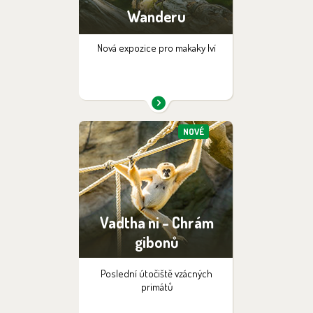
Wanderu
Nová expozice pro makaky lví
NOVÉ
Vadtha ni - Chrám
gibonů
Poslední útočiště vzácných
primátů