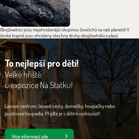
Obojživelníci jsou nejohroženější skupinou živočichů na naší planetě! V
české krajině jsou ohroženy všechny druhy obojživelníků a plazů.
To nejlepší pro děti!
Velké hřiště
u expozice Na Statku!
Lanové centrum, lanové cesty, domečky, houpačky nebo
pružinová houpadla. Přijďte je s dětmi vyzkoušet!
Více informací zde