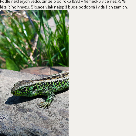
Podle některých vědců zmizelo od roku 1990 v Německu více než 75 %
létajícího hmyzu. Situace však nejspíš bude podobná i v dalších zemích.