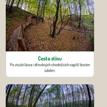
Cesta stínu
Po visuté lávce i dřevěných chodníčcích napříč lesním
údolím.