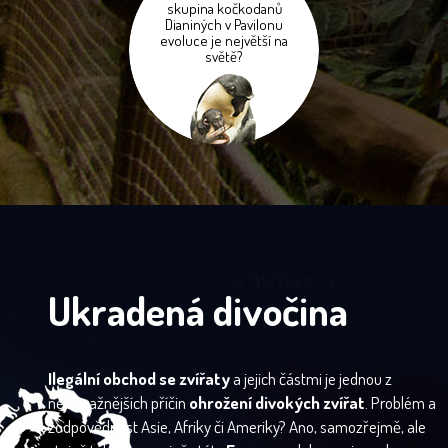
skupina kočkodanů
Dianiných v Pavilonu
evoluce je největší na
světě?
Ukradená divočina
Ilegální obchod se zvířaty
a jejich částmi je jednou z
nejzávažnějších příčin
ohrožení divokých zvířat
. Problém a
zodpovědnost Asie, Afriky či Ameriky? Ano, samozřejmě, ale