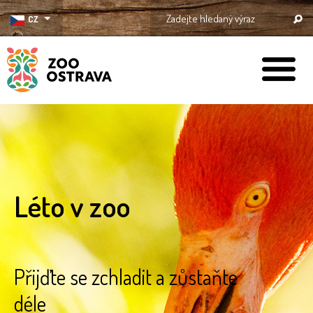
CZ
ZOO Ostrava
Léto v zoo
Přijďte se zchladit a zůstaňte
déle