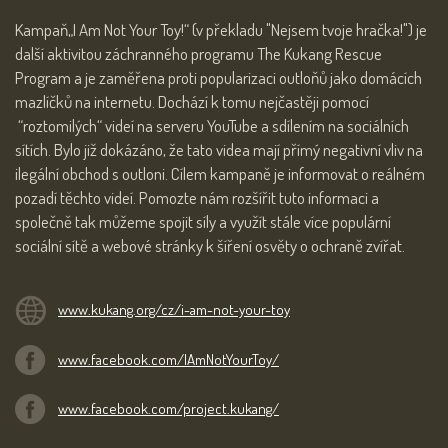
Kampaň„I Am Not Your Toy!“ (v překladu "Nejsem tvoje hračka!") je
další aktivitou záchranného programu The Kukang Rescue
Program a je zaměřena proti popularizaci outloňů jako domácích
mazlíčků na internetu. Dochází k tomu nejčastěji pomocí
“roztomilých“ videí na serveru YouTube a sdílením na sociálních
sítích. Bylo již dokázáno, že tato videa mají přímý negativní vliv na
ilegální obchod s outloni. Cílem kampaně je informovat o reálném
pozadí těchto videí. Pomozte nám rozšířit tuto informaci a
společně tak můžeme spojit síly a využít stále více populární
sociální sítě a webové stránky k šíření osvěty o ochraně zvířat.
www.kukang.org/cz/i-am-not-your-toy
www.facebook.com/IAmNotYourToy/
www.facebook.com/project.kukang/