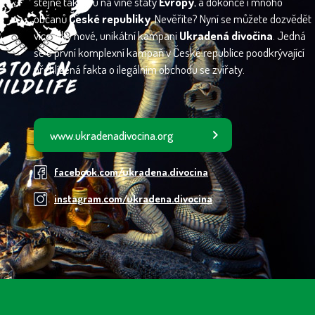
stejně tak jsou na vině státy
Evropy
, a dokonce i mnoho
občanů
České republiky
. Nevěříte? Nyní se můžete dozvědět
více díky nové, unikátní kampani
Ukradená divočina
. Jedná
se o první komplexní kampaň v České republice poodkrývající
přehlížená fakta o ilegálním obchodu se zvířaty.
www.ukradenadivocina.org
facebook.com/ukradena.divocina
instagram.com/ukradena.divocina