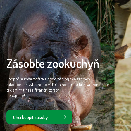
Zásobte zookuchyň
Podpořte naše zvířata a chod zoologické zahrady
zakoupením vybraného virtuálního druhu krmiva. Pomůžete
tak zmírnit naše finanční ztráty.
Děkujeme!
Chci koupit zásoby