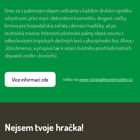
Dnes se s palmovým olejem setkáme v každém druhém výrobku
od potravin, přes mycí i dekorativní kosmetiku, drogerii, svíčky,
krmiva pro hospodářská zvířata i domácí mazlíčky, až po
technická maziva. Intenzivní pěstování palmy olejné souvisí s
odlesňováním tropických deštných lesů v jihovýchodní Asii, Africe i
Jižní Americe, a přispívá tak k ničení životního prostředí místních
obyvatel, rostlin i živočichů.
Více informací zde
nebo na
www.stoppalmovemuoleji.cz
Nejsem tvoje hračka!