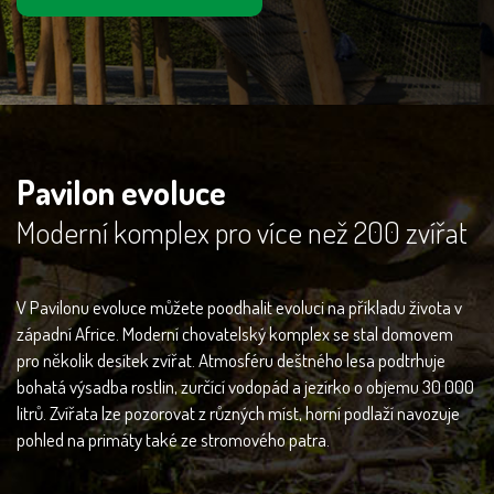
Pavilon evoluce
Moderní komplex pro více než 200 zvířat
V Pavilonu evoluce můžete poodhalit evoluci na příkladu života v
západní Africe. Moderní chovatelský komplex se stal domovem
pro několik desítek zvířat. Atmosféru deštného lesa podtrhuje
bohatá výsadba rostlin, zurčící vodopád a jezírko o objemu 30 000
litrů. Zvířata lze pozorovat z různých míst, horní podlaží navozuje
pohled na primáty také ze stromového patra.