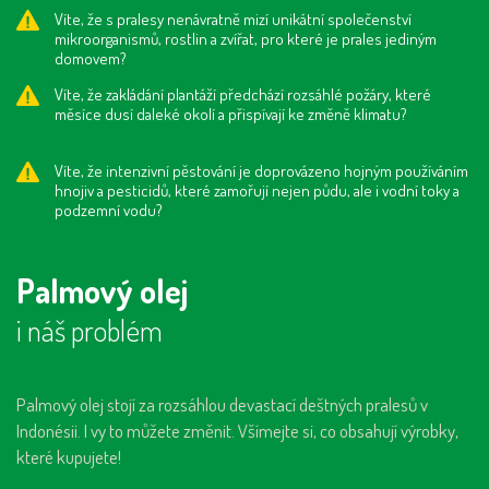
Víte, že s pralesy nenávratně mizí unikátní společenství
mikroorganismů, rostlin a zvířat, pro které je prales jediným
domovem?
Víte, že zakládání plantáží předchází rozsáhlé požáry, které
měsíce dusí daleké okolí a přispívají ke změně klimatu?
Víte, že intenzivní pěstování je doprovázeno hojným používáním
hnojiv a pesticidů, které zamořují nejen půdu, ale i vodní toky a
podzemní vodu?
Palmový olej
i náš problém
Palmový olej stojí za rozsáhlou devastací deštných pralesů v
Indonésii. I vy to můžete změnit. Všímejte si, co obsahují výrobky,
které kupujete!