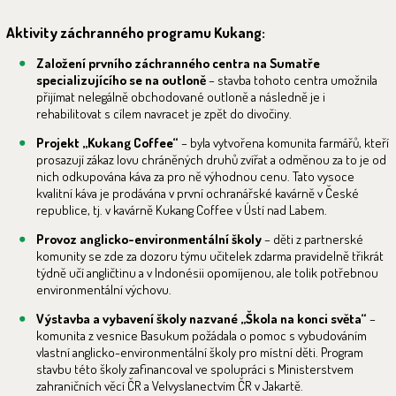
Aktivity záchranného programu Kukang:
Založení prvního záchranného centra na Sumatře
specializujícího se na outloně
– stavba tohoto centra umožnila
přijímat nelegálně obchodované outloně a následně je i
rehabilitovat s cílem navracet je zpět do divočiny.
Projekt „Kukang Coffee“
– byla vytvořena komunita farmářů, kteří
prosazují zákaz lovu chráněných druhů zvířat a odměnou za to je od
nich odkupována káva za pro ně výhodnou cenu. Tato vysoce
kvalitní káva je prodávána v první ochranářské kavárně v České
republice, tj. v kavárně Kukang Coffee v Ústí nad Labem.
Provoz anglicko-environmentální školy
– děti z partnerské
komunity se zde za dozoru týmu učitelek zdarma pravidelně třikrát
týdně učí angličtinu a v Indonésii opomíjenou, ale tolik potřebnou
environmentální výchovu.
Výstavba a vybavení školy nazvané „Škola na konci světa“
–
komunita z vesnice Basukum požádala o pomoc s vybudováním
vlastní anglicko-environmentální školy pro místní děti. Program
stavbu této školy zafinancoval ve spolupráci s Ministerstvem
zahraničních věcí ČR a Velvyslanectvím ČR v Jakartě.