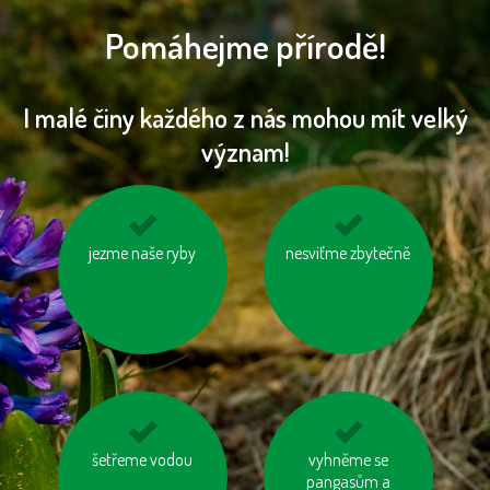
Pomáhejme přírodě!
I malé činy každého z nás mohou mít velký
význam!
biologicky rozložitelný
jezme naše ryby
choďme po schodech,
nesviťme zbytečně
odpad kompostujme
nejezděme výtahem
používejme prací a
šetřeme vodou
vzniklý odpad třiďme
vyhněme se
čisticí prostředky
pangasům a