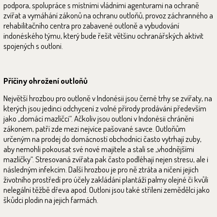
podpora, spolupráce s místními vládními agenturami na ochraně
zvířat a vymáhání zákonů na ochranu outloňů, provoz záchranného a
rehabilitačního centra pro zabavené outloně a vybudování
indonéského týmu, který bude řešit většinu ochranářských aktivit
spojených s outloni.
Příčiny ohrožení outloňů
Největší hrozbou pro outloně v Indonésii jsou černé trhy se zvířaty, na
kterých jsou jedinci odchycení z volné přírody prodáváni především
jako „domácí mazlíčci“. Ačkoliv jsou outloni v Indonésii chráněni
zákonem, patří zde mezi nejvíce pašované savce. Outloňům
určeným na prodej do domácností obchodníci často vytrhají zuby,
aby nemohli pokousat své nové majitele a stali se „vhodnějšími
mazlíčky“. Stresovaná zvířata pak často podléhají nejen stresu, ale i
následným infekcím. Další hrozbou je pro ně ztráta a ničení jejich
životního prostředí pro účely zakládání plantáží palmy olejné či kvůli
nelegální těžbě dřeva apod. Outloni jsou také stříleni zemědělci jako
škůdci plodin na jejich farmách.