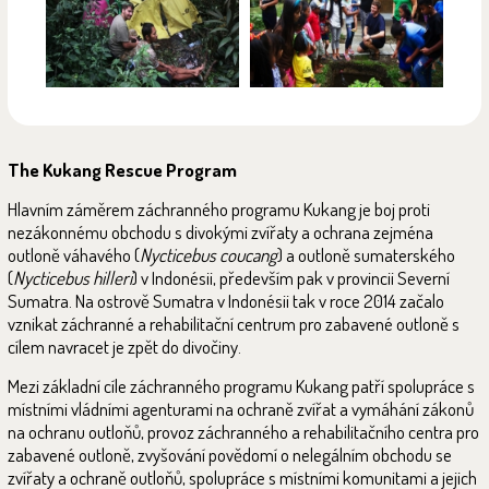
The Kukang Rescue Program
Hlavním záměrem záchranného programu Kukang je boj proti
nezákonnému obchodu s divokými zvířaty a ochrana zejména
outloně váhavého (
Nycticebus coucang
) a outloně sumaterského
(
Nycticebus hilleri
) v Indonésii, především pak v provincii Severní
Sumatra. Na ostrově Sumatra v Indonésii tak v roce 2014 začalo
vznikat záchranné a rehabilitační centrum pro zabavené outloně s
cílem navracet je zpět do divočiny.
Mezi základní cíle záchranného programu Kukang patří spolupráce s
místními vládními agenturami na ochraně zvířat a vymáhání zákonů
na ochranu outloňů, provoz záchranného a rehabilitačního centra pro
zabavené outloně, zvyšování povědomí o nelegálním obchodu se
zvířaty a ochraně outloňů, spolupráce s místními komunitami a jejich