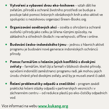
Vytvoření a vybavení dvou eko-knihoven
– vztah dětí ke
zvířatům, přírodě a ochraně životního prostředí se buduje a
posiluje také pomocí krásných obrázkových knih a eko-aktivit ve
spolupráci s neziskovou organizací Green-Books.org.
Organizování osvětových akcí
– osvěta o ohrožení a ochraně
outloňů i přírody jako celku je šířena různými způsoby, na
základních a středních školách i na veřejnosti, offline i online.
Budování česko-indonéského týmu
– jednou z hlavních aktivit
programu je budování nové generace indonéských ochránců
přírody.
Pomoc farmářům s řešením jejich konfliktů s divokými
zvířaty
– farmářům, kteří žijí a farmaří v blízkosti divoké přírody,
vycvičení indonéští zaměstnanci programu radí, jak mohou jejich
úrodu chránit před divokými zvířaty, aniž by je museli zranit či zabít.
Řešení problematiky odpadů a znečištění
– program zavádí
praktická řešení otázky odpadů v partnerských vesnicích i v
záchranném centru – od redukce plastů po eko-čističky odpadních
vod.
Více informací na webu
www.kukang.org
.