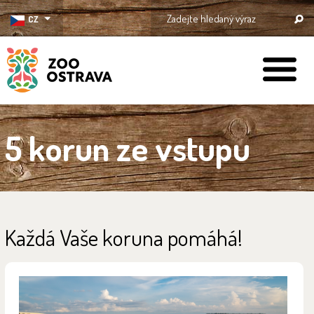
CZ
ZOO Ostrava
5 korun ze vstupu
Každá Vaše koruna pomáhá!