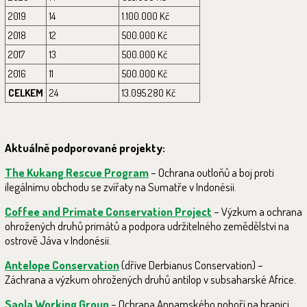
2019
14
1.100.000 Kč
2018
12
500.000 Kč
2017
13
500.000 Kč
2016
11
500.000 Kč
CELKEM
24
13.095.280 Kč
Aktuálně podporované projekty:
The Kukang Rescue Program
– Ochrana outloňů a boj proti
ilegálnímu obchodu se zvířaty na Sumatře v Indonésii.
Coffee and Primate Conservation Project
– Výzkum a ochrana
ohrožených druhů primátů a podpora udržitelného zemědělství na
ostrově Jáva v Indonésii.
Antelope Conservation
(dříve Derbianus Conservation) –
Záchrana a výzkum ohrožených druhů antilop v subsaharské Africe.
Saola Working Group
– Ochrana Annamského pohoří na hranici