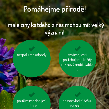
Pomáhejme přírodě!
I malé činy každého z nás mohou mít velký
význam!
nespalujme odpady
vyhněme se
zvažme, jestli
vyhněme se
výrobkům ve
potřebujeme každý
pangasům a
zbytečných obalech
rok nový mobil, tablet
tuňákům
...
na krátké vzdálenosti
používejme dobíjecí
nosme vlastní tašku
topme správně
choďme pěšky
baterie
na nákup