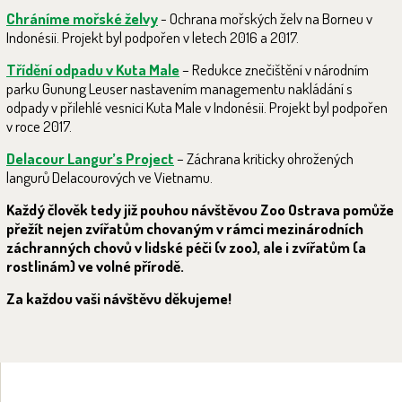
Chráníme mořské želvy
- Ochrana mořských želv na Borneu v
Indonésii. Projekt byl podpořen v letech 2016 a 2017.
Třídění odpadu v Kuta Male
– Redukce znečištění v národním
parku Gunung Leuser nastavením managementu nakládání s
odpady v přilehlé vesnici Kuta Male v Indonésii. Projekt byl podpořen
v roce 2017.
Delacour Langur’s Project
– Záchrana kriticky ohrožených
langurů Delacourových ve Vietnamu.
Každý člověk tedy již pouhou návštěvou Zoo Ostrava pomůže
přežít nejen zvířatům chovaným v rámci mezinárodních
záchranných chovů v lidské péči (v zoo), ale i zvířatům (a
rostlinám) ve volné přírodě.
Za každou vaši návštěvu děkujeme!