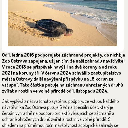
Od 1. ledna 2016 podporujete záchranné projekty, do nichž je
Zoo Ostrava zapojena, už jen tím, že naši zahradu navštívíte!
V roce 2018 se příspěvek navýšil na dvě koruny a od roku
2021 na koruny tři. V červnu 2024 schválilo zastupitelstvo
města Ostravy další navýšení příspěvku na „5 korun ze
vstupu“. Tato částka putuje na záchranu ohrožených druhů
zvířat a rostlin ve volné přírodě od 1. listopadu 2024.
Jak vyplývá z názvu tohoto systému podpory, ze vstupu každého
návštěvníka Zoo Ostrava putuje 5 Kč na speciální účet, který je
čerpán výhradně na podporu projektů věnujících se záchraně a
ochraně ohrožených druhů zvířat a rostlin ve volné přírodě. S
ohledem na průměrnou roční návštěvnost zoologické zahrady se