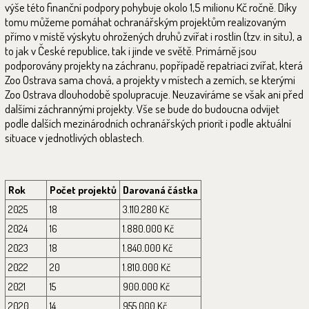
výše této finanční podpory pohybuje okolo 1,5 milionu Kč ročně. Díky
tomu můžeme pomáhat ochranářským projektům realizovaným
přímo v místě výskytu ohrožených druhů zvířat i rostlin (tzv. in situ), a
to jak v České republice, tak i jinde ve světě. Primárně jsou
podporovány projekty na záchranu, popřípadě repatriaci zvířat, která
Zoo Ostrava sama chová, a projekty v místech a zemích, se kterými
Zoo Ostrava dlouhodobě spolupracuje. Neuzavíráme se však ani před
dalšími záchrannými projekty. Vše se bude do budoucna odvíjet
podle dalších mezinárodních ochranářských priorit i podle aktuální
situace v jednotlivých oblastech.
Rok
Počet projektů
Darovaná částka
2025
18
3.110.280 Kč
2024
16
1.880.000 Kč
2023
18
1.840.000 Kč
2022
20
1.810.000 Kč
2021
15
900.000 Kč
2020
14
955.000 Kč