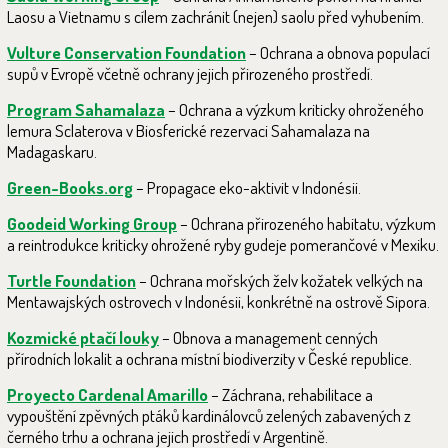
Laosu a Vietnamu s cílem zachránit (nejen) saolu před vyhubením.
Vulture Conservation Foundation
– Ochrana a obnova populací
supů v Evropě včetně ochrany jejich přirozeného prostředí.
Program Sahamalaza
– Ochrana a výzkum kriticky ohroženého
lemura Sclaterova v Biosferické rezervaci Sahamalaza na
Madagaskaru.
Green-Books.org
– Propagace eko-aktivit v Indonésii.
Goodeid Working Group
– Ochrana přirozeného habitatu, výzkum
a reintrodukce kriticky ohrožené ryby gudeje pomerančové v Mexiku.
Turtle Foundation
– Ochrana mořských želv kožatek velkých na
Mentawajských ostrovech v Indonésii, konkrétně na ostrově Sipora.
Kozmické ptačí louky
– Obnova a management cenných
přírodních lokalit a ochrana místní biodiverzity v České republice.
Proyecto Cardenal Amarillo
– Záchrana, rehabilitace a
vypouštění zpěvných ptáků kardinálovců zelených zabavených z
černého trhu a ochrana jejich prostředí v Argentině.