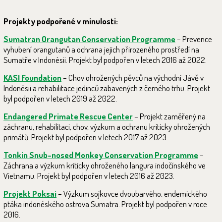
Projekty podpořené v minulosti:
Sumatran Orangutan Conservation Programme
– Prevence
vyhubení orangutanů a ochrana jejich přirozeného prostředí na
Sumatře v Indonésii. Projekt byl podpořen v letech 2016 až 2022.
KASI Foundation
– Chov ohrožených pěvců na východní Jávě v
Indonésii a rehabilitace jedinců zabavených z černého trhu. Projekt
byl podpořen v letech 2019 až 2022.
Endangered Primate Rescue Center
– Projekt zaměřený na
záchranu, rehabilitaci, chov, výzkum a ochranu kriticky ohrožených
primátů. Projekt byl podpořen v letech 2017 až 2023.
Tonkin Snub-nosed Monkey Conservation Programme
–
Záchrana a výzkum kriticky ohroženého langura indočínského ve
Vietnamu. Projekt byl podpořen v letech 2016 až 2023.
Projekt Poksai
– Výzkum sojkovce dvoubarvého, endemického
ptáka indonéského ostrova Sumatra. Projekt byl podpořen v roce
2016.