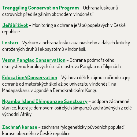
Trenggiling Conservation Program
– Ochrana luskounů
ostrovních před ilegálním obchodem v Indonésii.
Jeřábí život
– Monitoring a ochrana jeřábů popelavých v České
republice.
Lestari
– Výzkum a ochrana loskutáka niaského a dalších kriticky
ohrožených druhů i ekosystémů v Indonésii.
Vesna Panglao Conservation
– Ochrana podmořského
ekosystému korálových útesů u ostrova Panglao na Filipínách.
Education4Conservation
– Výchova dětí k zájmu o přírodu a její
ochraně od mateřských škol až po univerzitu v Indonésii, na
Madagaskaru, v Ugandě a Demokratickém Kongu.
Ngamba Island Chimpanzee Sanctuar
y
– podpora záchranné
stanice, která je domovem osiřelých šimpanzů zachráněných z celé
východní Afriky.
Zachraň karase
– záchrana fylogeneticky původních populací
karase obecného v České republice.