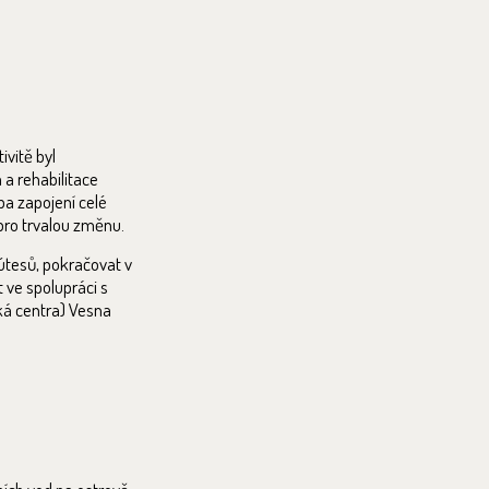
vitě byl
a rehabilitace
ba zapojení celé
 pro trvalou změnu.
útesů, pokračovat v
t ve spolupráci s
ká centra) Vesna