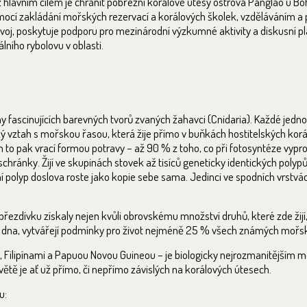
hlavním cílem je chránit pobřežní korálové útesy ostrova Panglao u Boh
í zakládání mořských rezervací a korálových školek, vzděláváním a p
oj, poskytuje podporu pro mezinárodní výzkumné aktivity a diskusní pl
lního rybolovu v oblasti.
ny fascinujících barevných tvorů zvaných žahavci (Cnidaria). Každé jedno
 vztah s mořskou řasou, která žije přímo v buňkách hostitelských korálů
m to pak vrací formou potravy – až 90 % z toho, co při fotosyntéze vyp
hránky. Žijí ve skupinách stovek až tisíců geneticky identických polypů, 
 polyp doslova roste jako kopie sebe sama. Jedinci ve spodních vrstv
ezdívku získaly nejen kvůli obrovskému množství druhů, které zde žijí, 
ho dna, vytvářejí podmínky pro život nejméně 25 % všech známých mořs
jsií, Filipínami a Papuou Novou Guineou – je biologicky nejrozmanitějším
ětě je ať už přímo, či nepřímo závislých na korálových útesech.
u: