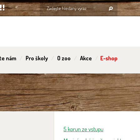
te nám
Pro školy
O zoo
Akce
E-shop
5 korun ze vstupu