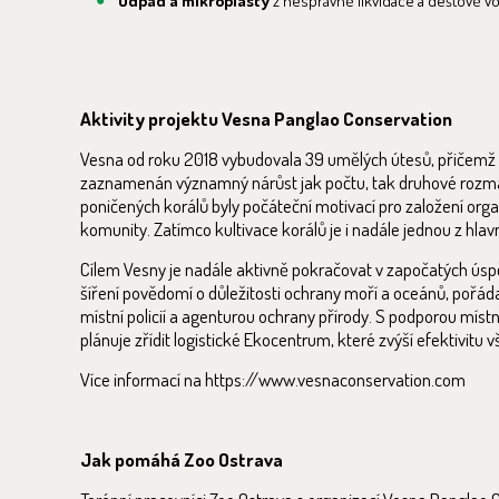
Odpad a mikroplasty
z nesprávné likvidace a dešťové vo
Aktivity projektu Vesna Panglao Conservation
Vesna od roku 2018 vybudovala 39 umělých útesů, přičemž do
zaznamenán významný nárůst jak počtu, tak druhové rozmani
poničených korálů byly počáteční motivací pro založení orga
komunity. Zatímco kultivace korálů je i nadále jednou z hla
Cílem Vesny je nadále aktivně pokračovat v započatých úspě
šíření povědomí o důležitosti ochrany moří a oceánů, pořádat 
místní policií a agenturou ochrany přírody. S podporou mís
plánuje zřídit logistické Ekocentrum, které zvýší efektivitu v
Více informací na https://www.vesnaconservation.com
Jak pomáhá Zoo Ostrava