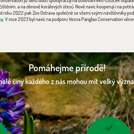
onservation již delší dobu spolupracují na budování eko-čističek odpad
ištěním, a na obnově korálových útesů. Nově navíc kooperují i na potírán
Od roku 2022 pak Zoo Ostrava společně se všemi svými návštěvníky podp
pu
. V roce 2023 byl navíc na podporu Vesna Panglao Conservation věnov
Pomáhejme přírodě!
malé činy každého z nás mohou mít velký význ