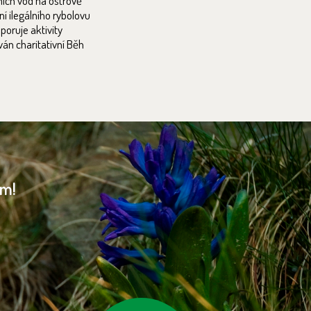
ních vod na ostrově
í ilegálního rybolovu
oruje aktivity
án charitativní Běh
am!