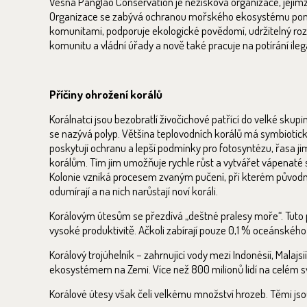
Vesna Panglao Conservation je nezisková organizace, jejímž 
Organizace se zabývá ochranou mořského ekosystému pomoc
komunitami, podporuje ekologické povědomí, udržitelný rozv
komunitu a vládní úřady a nově také pracuje na potírání ilegá
Příčiny ohrožení korálů
Korálnatci jsou bezobratlí živočichové patřící do velké skupi
se nazývá polyp. Většina teplovodních korálů má symbiotický
poskytují ochranu a lepší podmínky pro fotosyntézu, řasa ji
korálům. Tím jim umožňuje rychle růst a vytvářet vápenaté sc
Kolonie vzniká procesem zvaným pučení, při kterém původní
odumírají a na nich narůstají noví koráli.
Korálovým útesům se přezdívá „deštné pralesy moře“. Tuto př
vysoké produktivitě. Ačkoli zabírají pouze 0,1 % oceánské
Korálový trojúhelník – zahrnující vody mezi Indonésií, Mala
ekosystémem na Zemi. Více než 800 milionů lidí na celém sv
Korálové útesy však čelí velkému množství hrozeb. Těmi jso