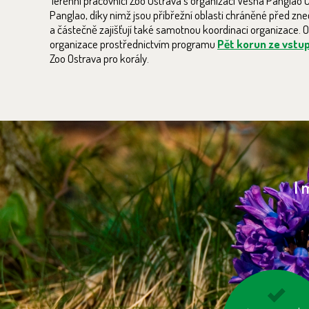
Terénní pracovníci Zoo Ostrava s organizací Vesna Panglao C
Panglao, díky nimž jsou příbřežní oblasti chráněné před zneč
a částečně zajišťují také samotnou koordinaci organizace. 
organizace prostřednictvím programu
Pět korun ze vstu
Zoo Ostrava pro korály.
I 