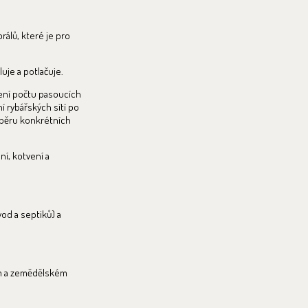
orálů, které je pro
uje a potlačuje.
žení počtu pasoucích
í rybářských sítí po
sběru konkrétních
ní, kotvení a
od a septiků) a
ím a zemědělském