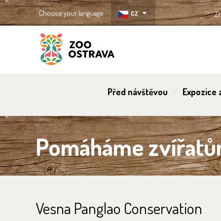
Choose your language
CZ
Zř
ZOO Ostrava
Před návštěvou
Expozice a
Pomáháme zvířat
Vesna Panglao Conservation