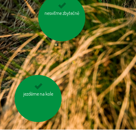
využívejme auto ve
nesviťme zbytečně
více lidech
jezděme na kole
jezme naše ryby