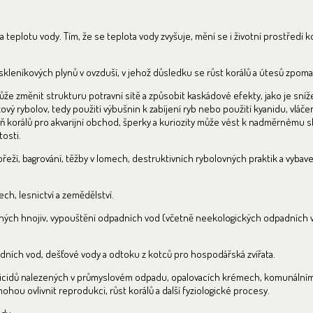
 a teplotu vody. Tím, že se teplota vody zvyšuje, mění se i životní prostředí k
skleníkových plynů v ovzduší, v jehož důsledku se růst korálů a útesů zpomal
že změnit strukturu potravní sítě a způsobit kaskádové efekty, jako je sní
ový rybolov, tedy použití výbušnin k zabíjení ryb nebo použití kyanidu, vláčen
ň korálů pro akvarijní obchod, šperky a kuriozity může vést k nadměrnému 
tosti.
eží, bagrování, těžby v lomech, destruktivních rybolovných praktik a vybave
ch, lesnictví a zemědělství.
ných hnojiv, vypouštění odpadních vod (včetně neekologických odpadních v
ních vod, dešťové vody a odtoku z kotců pro hospodářská zvířata.
sticidů nalezených v průmyslovém odpadu, opalovacích krémech, komunáln
hou ovlivnit reprodukci, růst korálů a další fyziologické procesy.