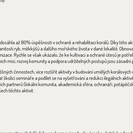
dy.
sáhla až 80% úspěšnosti v ochraně a rehabilitaci korálů. Díky této akti
tosti ryb, měkkýšů a dalšího mořského života v dané lokalitě. Obnova 
nizace. Rychle se však ukázalo, že ke kultivaci a ochraně útesů je potře
vních misí, rozvoj komunity a podpora udržitelných postupů jsou zásadní
šných činnostech, více rozšířit aktivity v budování umělých korálových 
školící semináře a podílet se na vyšetřování a redukci ilegálních aktivi
tních partnerů (lokální komunita, akademická sféra, ochranáři, potápěčs
šech těchto aktivit.