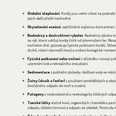
Globální oteplování
. Korály jsou velmi citlivé na podnebí
jejich další přežití nevhodné.
Okyselování oceánů
, zapříčiněné zvýšenou koncentrací 
Nadměrný a destruktivní rybolov
. Nadměrný rybolov mů
se ryb, které udržují korály čisté od přemnožení řas. Náraz
mořském dně, způsobuje fyzické poškození korálů. Sklize
druhů, ničení stanovišť útesů a snížení biologické rozmani
Fyzické poškození nebo zničení
v důsledku rozvoje pobř
uzemnění lodí a rekreačního zneužívání.
Sedimentace
z pobřežní zástavby, dešťové vody ve měste
Živiny (dusík a fosfor)
z používání zemědělských a obyt
živočišného odpadu do moří a oceánů.
Patogeny
z nedostatečně a neekologicky čištěných odpad
Toxické látky
včetně kovů, organických chemikálií a pe
odpadu, těžební činnosti a odpadu ze skládek. Pesticidy mo