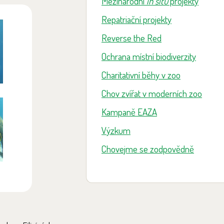
Mezinárodní
in situ
projekty
Repatriační projekty
Reverse the Red
Ochrana místní biodiverzity
Charitativní běhy v zoo
Chov zvířat v moderních zoo
Kampaně EAZA
Výzkum
Chovejme se zodpovědně