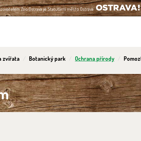
izovatelem Zoo Ostrava je Statutární město Ostrava
OSTRAVA!!!
 zvířata
Botanický park
Ochrana přírody
Pomoz
ům