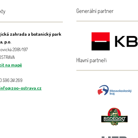
Generální partner
kty
ická zahrada a botanický park
, p.o.
ovická 2081/197
 OSTRAVA
Hlavní partneři
it na mapě
20 596 241 269
info@zoo-ostrava.cz