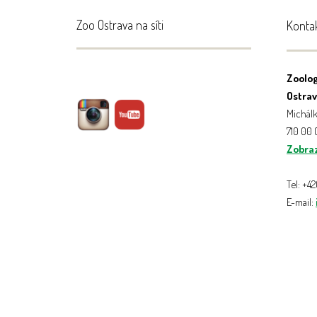
Zoo Ostrava na síti
Konta
Zoolog
Ostrava
Michálk
710 00
Zobraz
Tel: +4
E-mail: