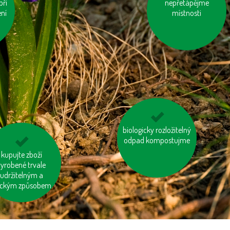
při
kupujme místní
nepřetápějme
ení
místnosti
výrobky
biologicky rozložitelný
vzniklý odpad třiďme
odpad kompostujme
pujeme dřevěný
kupujte zboží
ytek s logem FSC
vyrobené trvale
udržitelným a
ickým způsobem