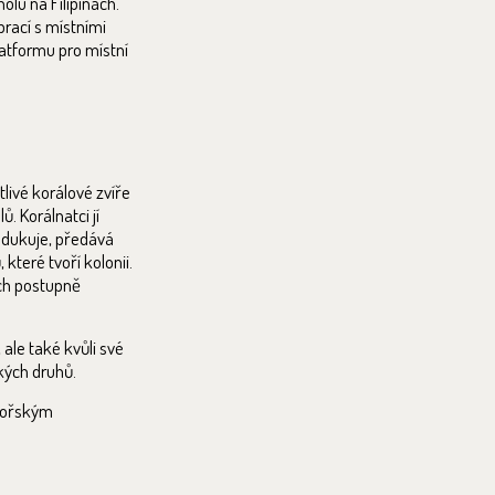
olu na Filipínách.
rací s místními
atformu pro místní
tlivé korálové zvíře
. Korálnatci jí
rodukuje, předává
které tvoří kolonii.
ách postupně
ale také kvůli své
kých druhů.
 mořským