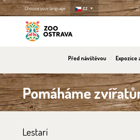
Choose your language
CZ
Zř
ZOO Ostrava
Před návštěvou
Expozice a
Pomáháme zvířat
Lestari