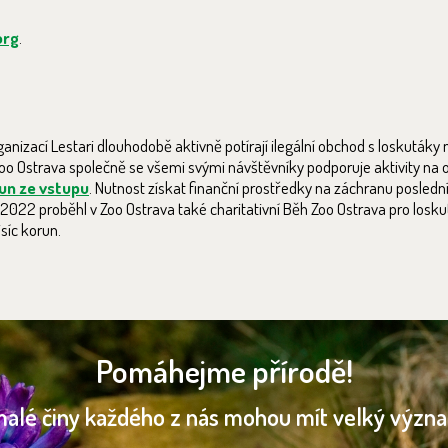
org
.
rganizací Lestari dlouhodobě aktivně potírají ilegální obchod s loskutáky
oo Ostrava společně se všemi svými návštěvníky podporuje aktivity na
un ze vstupu
. Nutnost získat finanční prostředky na záchranu poslední
e 2022 proběhl v Zoo Ostrava také charitativní Běh Zoo Ostrava pro losku
síc korun.
Pomáhejme přírodě!
malé činy každého z nás mohou mít velký význ