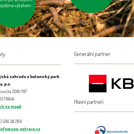
jezděme výtahem
Generální partner
kty
ická zahrada a botanický park
, p.o.
ovická 2081/197
 OSTRAVA
Hlavní partneři
it na mapě
20 596 241 269
info@zoo-ostrava.cz