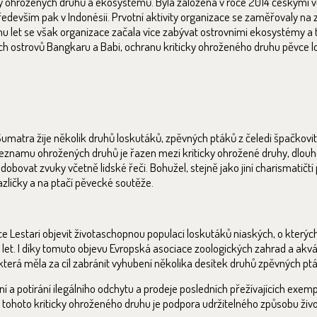
y ohrožených druhů a ekosystémů. Byla založena v roce 2014 českými v
ředevším pak v Indonésii. Prvotní aktivity organizace se zaměřovaly n
hu let se však organizace začala více zabývat ostrovními ekosystémy 
ch ostrovů Bangkaru a Babi, ochranu kriticky ohroženého druhu pěvce 
matra žije několik druhů loskutáků, zpěvných ptáků z čeledi špačkovi
 seznamu ohrožených druhů je řazen mezi kriticky ohrožené druhy, dlou
at zvuky včetně lidské řeči. Bohužel, stejně jako jiní charismatičtí pěv
azlíčky a na ptačí pěvecké soutěže.
 Lestari objevit životaschopnou populaci loskutáků niaských, o kterých
i let. I díky tomuto objevu Evropská asociace zoologických zahrad a akvár
terá měla za cíl zabránit vyhubení několika desítek druhů zpěvných pt
í a potírání ilegálního odchytu a prodeje posledních přežívajících exem
 tohoto kriticky ohroženého druhu je podpora udržitelného způsobu živ