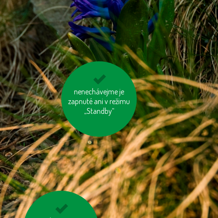
na krátké vzdálenosti
nenechávejme je
zapnuté ani v režimu
choďme pěšky
„Standby“