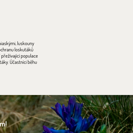
 niaskými, luskouny
 ochranu loskutáků
 přežívající populace
táky. Účastníci běhu
am!