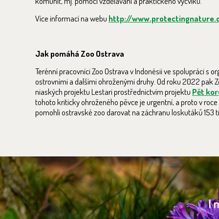
komunit, mj. pomocí vzdělávání a praktického výcviku.
Více informací na webu
http://www.protectingnature.
Jak pomáhá Zoo Ostrava
Terénní pracovníci Zoo Ostrava v Indonésii ve spolupráci s o
ostrovními a dalšími ohroženými druhy. Od roku 2022 pak Z
niaských projektu Lestari prostřednictvím projektu
Pět kor
tohoto kriticky ohroženého pěvce je urgentní, a proto v roc
pomohli ostravské zoo darovat na záchranu loskutáků 153 ti
I 