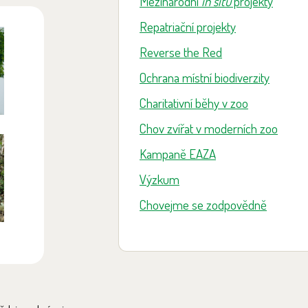
Mezinárodní
in situ
projekty
Repatriační projekty
Reverse the Red
Ochrana místní biodiverzity
Charitativní běhy v zoo
Chov zvířat v moderních zoo
Kampaně EAZA
Výzkum
Chovejme se zodpovědně