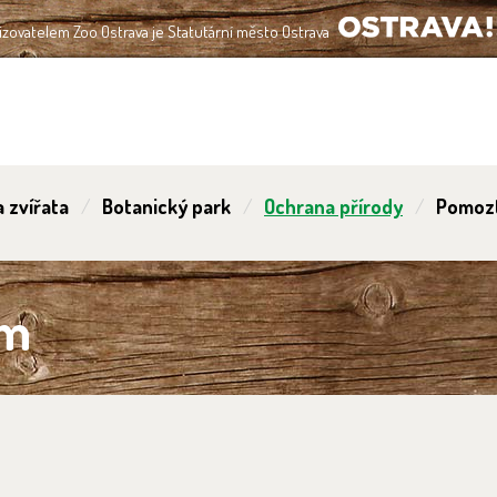
izovatelem Zoo Ostrava je Statutární město Ostrava
OSTRAVA!!!
 zvířata
Botanický park
Ochrana přírody
Pomoz
ům