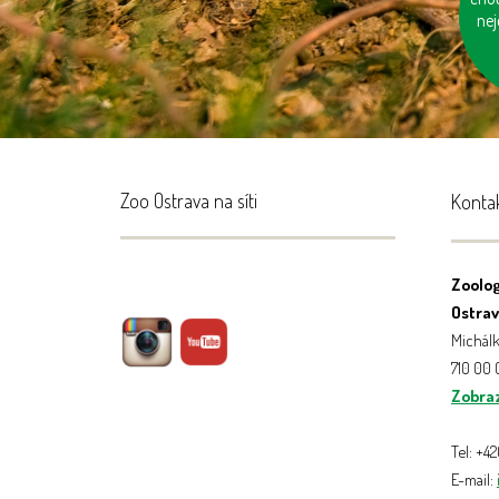
ne
Zoo Ostrava na síti
Konta
Zoolog
Ostrava
Michálk
710 00
Zobraz
Tel: +4
E-mail: