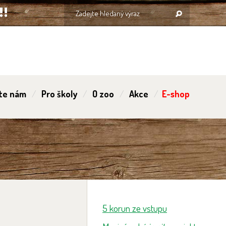
te nám
Pro školy
O zoo
Akce
E-shop
5 korun ze vstupu