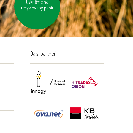
nesviťme zbytečně
tiskněme na
recyklovaný papír
Další partneři