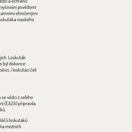
ědci a ochránci
a zvyšování povědomí
a tamními ohroženými
loskutáka niaského
tých. Loskuták
ho byl dokonce
ci, i loskutáci čelí
 se vědci z celého
ií (EAZA) připravila
áků.
plářů loskutáků
ota místních