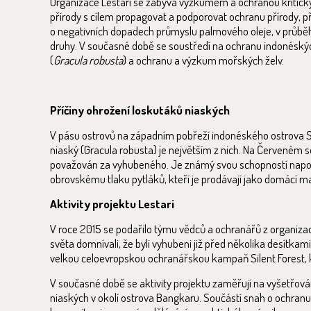
Organizace Lestari se zabývá výzkumem a ochranou kritick
přírody s cílem propagovat a podporovat ochranu přírody, p
o negativních dopadech průmyslu palmového oleje, v průbě
druhy. V současné době se soustředí na ochranu indonéský
(
Gracula robusta
) a ochranu a výzkum mořských želv.
Příčiny ohrožení loskutáků niaských
V pásu ostrovů na západním pobřeží indonéského ostrova Su
niaský (Gracula robusta) je největším z nich. Na Červeném
považován za vyhubeného. Je známý svou schopností napodobov
obrovskému tlaku pytláků, kteří je prodávají jako domácí m
Aktivity projektu Lestari
V roce 2015 se podařilo týmu vědců a ochranářů z organizace
světa domnívali, že byli vyhubeni již před několika desítkam
velkou celoevropskou ochranářskou kampaň Silent Forest, k
V současné době se aktivity projektu zaměřují na vyšetřován
niaských v okolí ostrova Bangkaru. Součástí snah o ochranu