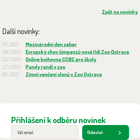
Zpět na novinky
Další novinky:
31.1.2021
Mezinárodní den zeber
28.1.2021
Evropský chov šimpanzů nově řídí Zoo Ostrava
25.1.2021
Online knihovna CCBC pro školy
22.1.2021
Pandy randí v zoo
18.1.2021
Zimní venčení slonů v Zoo Ostrava
Přihlášení k odběru novinek
Odeslat