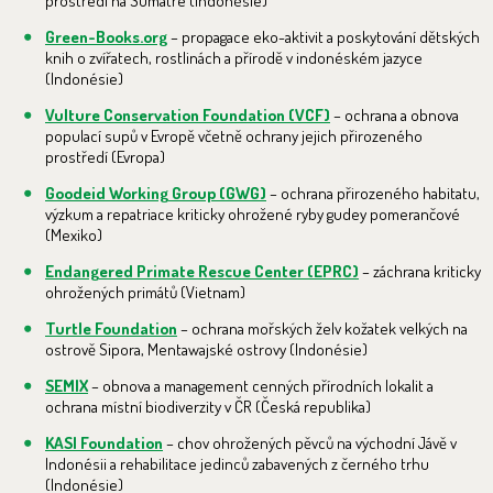
prostředí na Sumatře (Indonésie)
Green-Books.org
– propagace eko-aktivit a poskytování dětských
knih o zvířatech, rostlinách a přírodě v indonéském jazyce
(Indonésie)
Vulture Conservation Foundation (VCF)
– ochrana a obnova
populací supů v Evropě včetně ochrany jejich přirozeného
prostředí (Evropa)
Goodeid Working Group (GWG)
– ochrana přirozeného habitatu,
výzkum a repatriace kriticky ohrožené ryby gudey pomerančové
(Mexiko)
Endangered Primate Rescue Center (EPRC)
– záchrana kriticky
ohrožených primátů (Vietnam)
Turtle Foundation
– ochrana mořských želv kožatek velkých na
ostrově Sipora, Mentawajské ostrovy (Indonésie)
SEMIX
– obnova a management cenných přírodních lokalit a
ochrana místní biodiverzity v ČR (Česká republika)
KASI Foundation
– chov ohrožených pěvců na východní Jávě v
Indonésii a rehabilitace jedinců zabavených z černého trhu
(Indonésie)