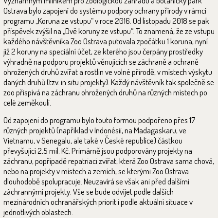
Významným milníkem pro Zoologickou zahradu a botanický park
Ostrava bylo zapojení do systému podpory ochrany přírody v rámci
programu „Koruna ze vstupu“ v roce 2016. Od listopadu 2018 se pak
příspěvek zvýšil na „Dvě koruny ze vstupu“. To znamená, že ze vstupu
každého návštěvníka Zoo Ostrava putovala zpočátku 1 koruna, nyní
již 2 koruny na speciální účet, ze kterého jsou čerpány prostředky
výhradně na podporu projektů věnujících se záchraně a ochraně
ohrožených druhů zvířat a rostlin ve volné přírodě, v místech výskytu
daných druhů (tzv. in situ projekty). Každý návštěvník tak společně se
zoo přispívá na záchranu ohrožených druhů na různých místech po
celé zeměkouli.
Od zapojení do programu bylo touto formou podpořeno přes 17
různých projektů (například v Indonésii, na Madagaskaru, ve
Vietnamu, v Senegalu, ale také v České republice) částkou
převyšující 2,5 mil. Kč. Primárně jsou podporovány projekty na
záchranu, popřípadě repatriaci zvířat, která Zoo Ostrava sama chová,
nebo na projekty v místech a zemích, se kterými Zoo Ostrava
dlouhodobě spolupracuje. Neuzavírá se však ani před dalšími
záchrannými projekty. Vše se bude odvíjet podle dalších
mezinárodních ochranářských priorit i podle aktuální situace v
jednotlivých oblastech.