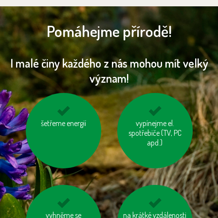
Pomáhejme přírodě!
I malé činy každého z nás mohou mít velký
význam!
jezděme na kole
šetřeme energií
choďme po schodech,
vypínejme el.
nejezděme výtahem
spotřebiče (TV, PC
apd.)
nespalujme odpady
vyhněme se
na krátké vzdálenosti
nepřetápějme