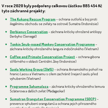
V roce 2020 byly podpořeny celkovou částkou 885 454 Kč
tyto záchranné projekty:
The Kukang Rescue Program
– ochrana outloňů a boj proti
ilegálnímu obchodu se zvířaty na ostrově Sumatra (Indonésie)
Derbianus Conservation
– záchrana kriticky ohrožené antilopy
Derbyho (Senegal)
Tonkin Snub-nosed Monkey Conservation Programme
–
záchrana kriticky ohroženého langura indočínského (Vietnam)
Coffee and Primate Conservation Project
– ochrana gibona
stříbrného v oblasti Centrální Jávy (Indonésie)
Saola Working Group (SWG)
– ochrana Annamského pohoří na
hranici Laosu a Vietnamu s cílem zachránit (nejen) saolu před
vyhubením (Vietnam)
Programme Sahamalaza
– záchrana kriticky ohroženého lemura
Sclaterova a dalších zvířat (Madagaskar)
Sumatran Orangutan Conservation Programme (SOCP)
–
prevence vyhubení orangutanů a ochrana jejich přirozeného