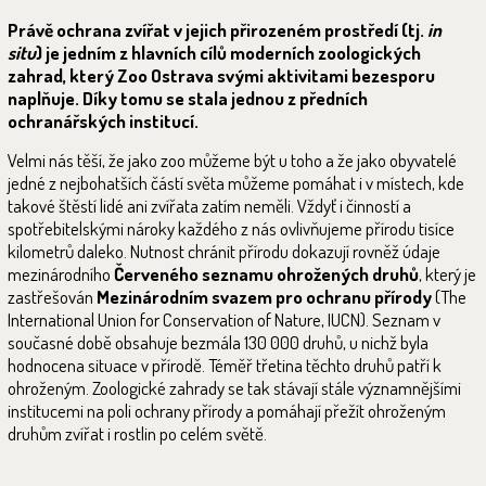
Právě ochrana zvířat v jejich přirozeném prostředí (tj.
in
situ
) je jedním z hlavních cílů moderních zoologických
zahrad, který Zoo Ostrava svými aktivitami bezesporu
naplňuje. Díky tomu se stala jednou z předních
ochranářských institucí.
Velmi nás těší, že jako zoo můžeme být u toho a že jako obyvatelé
jedné z nejbohatších částí světa můžeme pomáhat i v místech, kde
takové štěstí lidé ani zvířata zatím neměli. Vždyť i činností a
spotřebitelskými nároky každého z nás ovlivňujeme přírodu tisíce
kilometrů daleko. Nutnost chránit přírodu dokazují rovněž údaje
mezinárodního
Červeného seznamu ohrožených druhů
, který je
zastřešován
Mezinárodním svazem pro ochranu přírody
(The
International Union for Conservation of Nature, IUCN). Seznam v
současné době obsahuje bezmála 130 000 druhů, u nichž byla
hodnocena situace v přírodě. Téměř třetina těchto druhů patří k
ohroženým. Zoologické zahrady se tak stávají stále významnějšími
institucemi na poli ochrany přírody a pomáhají přežít ohroženým
druhům zvířat i rostlin po celém světě.