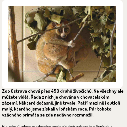
Zoo Ostrava chová přes 450 druhů živočichů. Ne všechny ale
můžete vidět. Řada z nich je chována v chovatelském
zázemí. Některé dočasně, jiné trvale. Patří mezi ně i outloň
malý, kterého jsme získali v loňském roce. Pár tohoto
vzácného primáta se zde nedávno rozmnožil.
Hlavním úkolem moderních zoologických zahrad je přispívat k