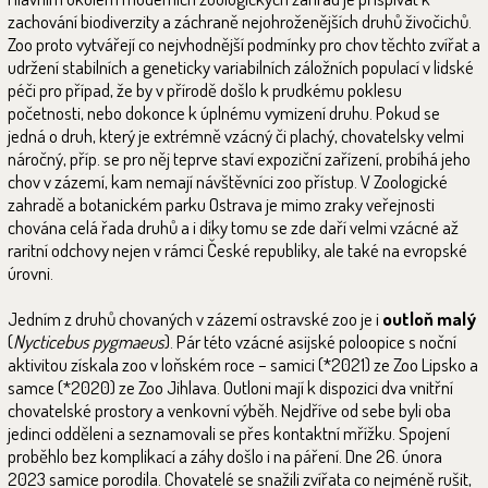
zachování biodiverzity a záchraně nejohroženějších druhů živočichů.
Zoo proto vytvářejí co nejvhodnější podmínky pro chov těchto zvířat a
udržení stabilních a geneticky variabilních záložních populací v lidské
péči pro případ, že by v přírodě došlo k prudkému poklesu
početnosti, nebo dokonce k úplnému vymizení druhu. Pokud se
jedná o druh, který je extrémně vzácný či plachý, chovatelsky velmi
náročný, příp. se pro něj teprve staví expoziční zařízení, probíhá jeho
chov v zázemí, kam nemají návštěvníci zoo přístup. V Zoologické
zahradě a botanickém parku Ostrava je mimo zraky veřejnosti
chována celá řada druhů a i díky tomu se zde daří velmi vzácné až
raritní odchovy nejen v rámci České republiky, ale také na evropské
úrovni.
Jedním z druhů chovaných v zázemí ostravské zoo je i
outloň malý
(
Nycticebus pygmaeus
). Pár této vzácné asijské poloopice s noční
aktivitou získala zoo v loňském roce – samici (*2021) ze Zoo Lipsko a
samce (*2020) ze Zoo Jihlava. Outloni mají k dispozici dva vnitřní
chovatelské prostory a venkovní výběh. Nejdříve od sebe byli oba
jedinci odděleni a seznamovali se přes kontaktní mřížku. Spojení
proběhlo bez komplikací a záhy došlo i na páření. Dne 26. února
2023 samice porodila. Chovatelé se snažili zvířata co nejméně rušit,