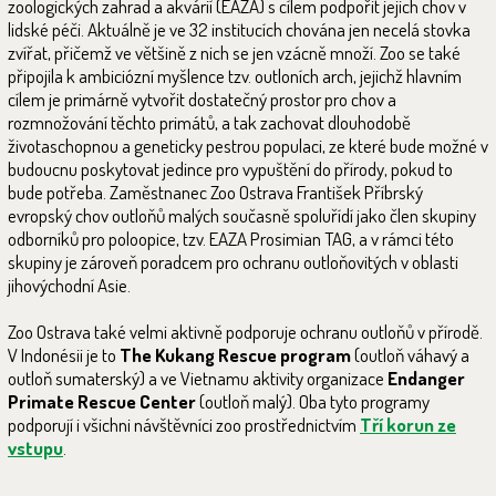
zoologických zahrad a akvárií (EAZA) s cílem podpořit jejich chov v
lidské péči. Aktuálně je ve 32 institucích chována jen necelá stovka
zvířat, přičemž ve většině z nich se jen vzácně množí. Zoo se také
připojila k ambiciózní myšlence tzv. outloních arch, jejichž hlavním
cílem je primárně vytvořit dostatečný prostor pro chov a
rozmnožování těchto primátů, a tak zachovat dlouhodobě
životaschopnou a geneticky pestrou populaci, ze které bude možné v
budoucnu poskytovat jedince pro vypuštění do přírody, pokud to
bude potřeba. Zaměstnanec Zoo Ostrava František Příbrský
evropský chov outloňů malých současně spoluřídí jako člen skupiny
odborníků pro poloopice, tzv. EAZA Prosimian TAG, a v rámci této
skupiny je zároveň poradcem pro ochranu outloňovitých v oblasti
jihovýchodní Asie.
Zoo Ostrava také velmi aktivně podporuje ochranu outloňů v přírodě.
V Indonésii je to
The Kukang Rescue program
(outloň váhavý a
outloň sumaterský) a ve Vietnamu aktivity organizace
Endanger
Primate Rescue Center
(outloň malý). Oba tyto programy
podporují i všichni návštěvníci zoo prostřednictvím
Tří korun ze
vstupu
.