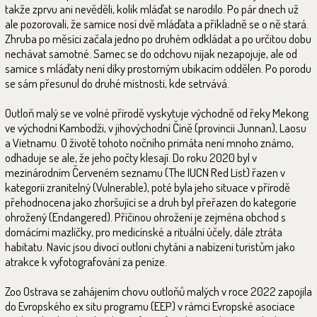
takže zprvu ani nevěděli, kolik mláďat se narodilo. Po pár dnech už
ale pozorovali, že samice nosí dvě mláďata a příkladně se o ně stará.
Zhruba po měsíci začala jedno po druhém odkládat a po určitou dobu
nechávat samotné. Samec se do odchovu nijak nezapojuje, ale od
samice s mláďaty není díky prostorným ubikacím oddělen. Po porodu
se sám přesunul do druhé místnosti, kde setrvává.
Outloň malý se ve volné přírodě vyskytuje východně od řeky Mekong
ve východní Kambodži, v jihovýchodní Číně (provincii Junnan), Laosu
a Vietnamu. O životě tohoto nočního primáta není mnoho známo,
odhaduje se ale, že jeho počty klesají. Do roku 2020 byl v
mezinárodním Červeném seznamu (The IUCN Red List) řazen v
kategorii zranitelný (Vulnerable), poté byla jeho situace v přírodě
přehodnocena jako zhoršující se a druh byl přeřazen do kategorie
ohrožený (Endangered). Příčinou ohrožení je zejména obchod s
domácími mazlíčky, pro medicínské a rituální účely, dále ztráta
habitatu. Navíc jsou divocí outloni chytáni a nabízeni turistům jako
atrakce k vyfotografování za peníze.
Zoo Ostrava se zahájením chovu outloňů malých v roce 2022 zapojila
do Evropského ex situ programu (EEP) v rámci Evropské asociace