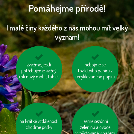
Pomáhejme přírodě!
I malé činy každého z nás mohou mít velký
význam!
nepřetápějme
zvažme, jestli
biologicky rozložitelný
nebojme se
potřebujeme každý
místnosti
odpad kompostujme
toaletního papíru z
rok nový mobil, tablet
recyklovaného papíru
...
na krátké vzdálenosti
zastavujme vodu při
jezme sezónní
kupujte zboží
čištění zubů a holení
choďme pěšky
zeleninu a ovoce
vyrobené trvale
vypěstované v našem
udržitelným a