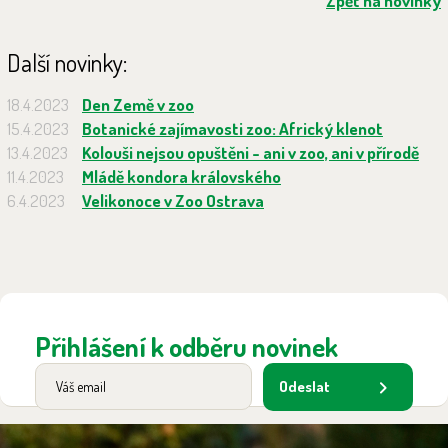
Zpět na novinky
Další novinky:
18.4.2023
Den Země v zoo
15.4.2023
Botanické zajímavosti zoo: Africký klenot
13.4.2023
Kolouši nejsou opuštěni - ani v zoo, ani v přírodě
11.4.2023
Mládě kondora královského
6.4.2023
Velikonoce v Zoo Ostrava
Přihlášení k odběru novinek
Odeslat