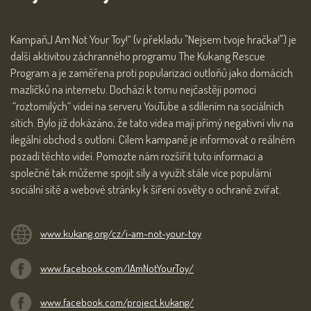
Kampaň„I Am Not Your Toy!“ (v překladu "Nejsem tvoje hračka!") je
další aktivitou záchranného programu The Kukang Rescue
Program a je zaměřena proti popularizaci outloňů jako domácích
mazlíčků na internetu. Dochází k tomu nejčastěji pomocí
“roztomilých“ videí na serveru YouTube a sdílením na sociálních
sítích. Bylo již dokázáno, že tato videa mají přímý negativní vliv na
ilegální obchod s outloni. Cílem kampaně je informovat o reálném
pozadí těchto videí. Pomozte nám rozšířit tuto informaci a
společně tak můžeme spojit síly a využít stále více populární
sociální sítě a webové stránky k šíření osvěty o ochraně zvířat.
www.kukang.org/cz/i-am-not-your-toy
www.facebook.com/IAmNotYourToy/
www.facebook.com/project.kukang/