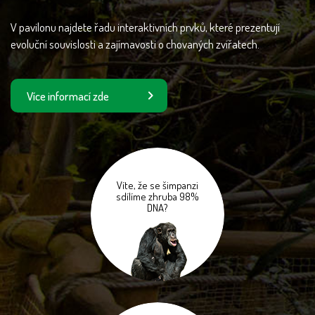
V pavilonu najdete řadu interaktivních prvků, které prezentují
evoluční souvislosti a zajímavosti o chovaných zvířatech.
Více informací zde
Víte, že se šimpanzi
sdílíme zhruba 98%
DNA?