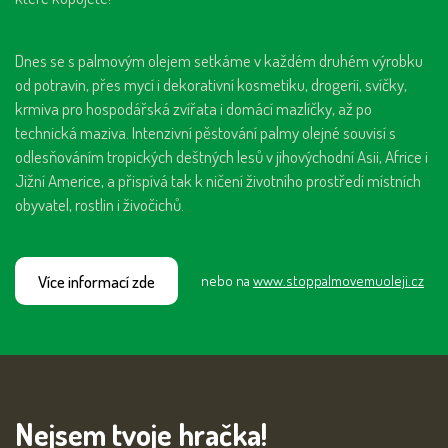
Dnes se s palmovým olejem setkáme v každém druhém výrobku
od potravin, přes mycí i dekorativní kosmetiku, drogerii, svíčky,
krmiva pro hospodářská zvířata i domácí mazlíčky, až po
technická maziva. Intenzivní pěstování palmy olejné souvisí s
odlesňováním tropických deštných lesů v jihovýchodní Asii, Africe i
Jižní Americe, a přispívá tak k ničení životního prostředí místních
obyvatel, rostlin i živočichů.
Více informací zde
nebo na
www.stoppalmovemuoleji.cz
Nejsem tvoje hračka!