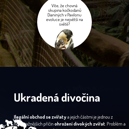
Víte, že chovná
skupina kočkodanů
Dianiných v Pavilonu
evoluce je největší na
světě?
Ukradená divočina
Ilegální obchod se zvířaty
a jejich částmi je jednou z
nejzávažnějších příčin
ohrožení divokých zvířat
. Problém a