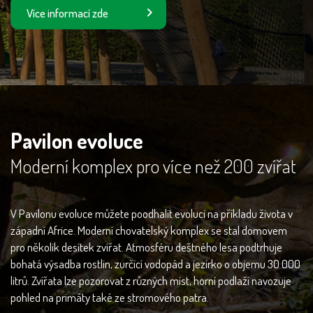
Více informací zde
Pavilon evoluce
Moderní komplex pro více než 200 zvířat
V Pavilonu evoluce můžete poodhalit evoluci na příkladu života v
západní Africe. Moderní chovatelský komplex se stal domovem
pro několik desítek zvířat. Atmosféru deštného lesa podtrhuje
bohatá výsadba rostlin, zurčící vodopád a jezírko o objemu 30 000
litrů. Zvířata lze pozorovat z různých míst, horní podlaží navozuje
pohled na primáty také ze stromového patra.