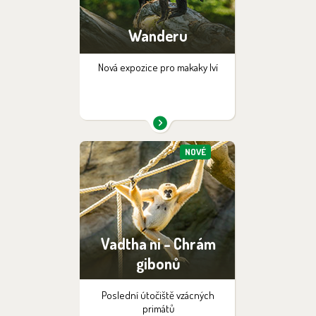
Wanderu
Nová expozice pro makaky lví
NOVÉ
Vadtha ni - Chrám
gibonů
Poslední útočiště vzácných
primátů