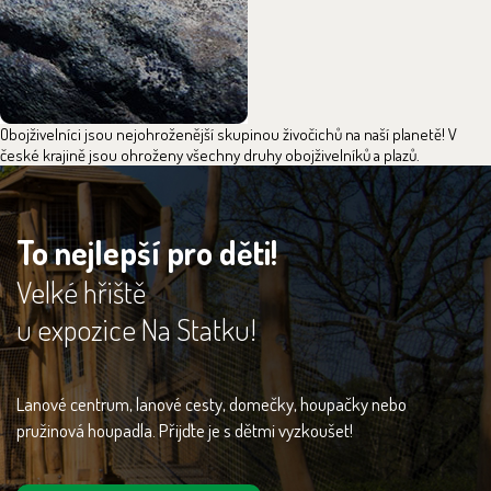
Obojživelníci jsou nejohroženější skupinou živočichů na naší planetě! V
české krajině jsou ohroženy všechny druhy obojživelníků a plazů.
To nejlepší pro děti!
Velké hřiště
u expozice Na Statku!
Lanové centrum, lanové cesty, domečky, houpačky nebo
pružinová houpadla. Přijďte je s dětmi vyzkoušet!