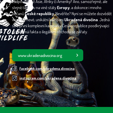
zodpovědnost Asie, Afriky či Ameriky? Ano, samozřejmě, ale
stejně tak jsou na vině státy
Evropy
, a dokonce i mnoho
občanů
České republiky
. Nevěříte? Nyní se můžete dozvědět
více díky nové, unikátní kampani
Ukradená divočina
. Jedná
se o první komplexní kampaň v České republice poodkrývající
přehlížená fakta o ilegálním obchodu se zvířaty.
www.ukradenadivocina.org
facebook.com/ukradena.divocina
instagram.com/ukradena.divocina