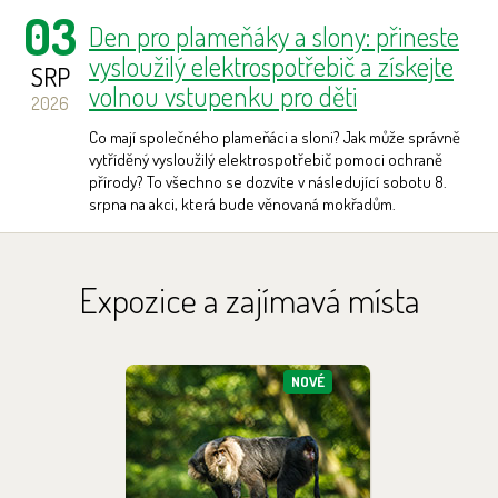
03
Den pro plameňáky a slony: přineste
vysloužilý elektrospotřebič a získejte
SRP
volnou vstupenku pro děti
2026
Co mají společného plameňáci a sloni? Jak může správně
vytříděný vysloužilý elektrospotřebič pomoci ochraně
přírody? To všechno se dozvíte v následující sobotu 8.
srpna na akci, která bude věnovaná mokřadům.
Archív novinek >
Expozice a zajímavá místa
NOVÉ