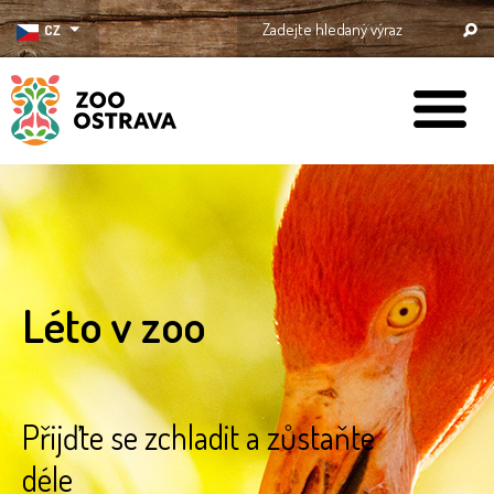
CZ
ZOO Ostrava
Léto v zoo
Přijďte se zchladit a zůstaňte
déle