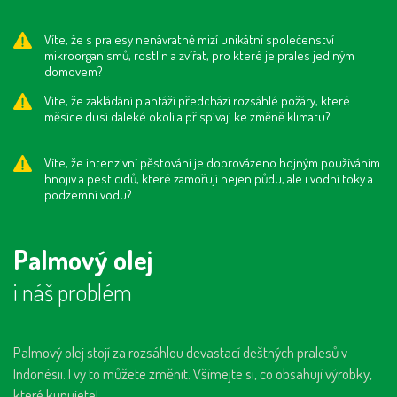
Víte, že s pralesy nenávratně mizí unikátní společenství
mikroorganismů, rostlin a zvířat, pro které je prales jediným
domovem?
Víte, že zakládání plantáží předchází rozsáhlé požáry, které
měsíce dusí daleké okolí a přispívají ke změně klimatu?
Víte, že intenzivní pěstování je doprovázeno hojným používáním
hnojiv a pesticidů, které zamořují nejen půdu, ale i vodní toky a
podzemní vodu?
Palmový olej
i náš problém
Palmový olej stojí za rozsáhlou devastací deštných pralesů v
Indonésii. I vy to můžete změnit. Všímejte si, co obsahují výrobky,
které kupujete!