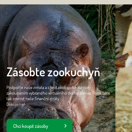
Zásobte zookuchyň
Podpořte naše zvířata a chod zoologické zahrady
zakoupením vybraného virtuálního druhu krmiva. Pomůžete
tak zmírnit naše finanční ztráty.
Děkujeme!
Chci koupit zásoby