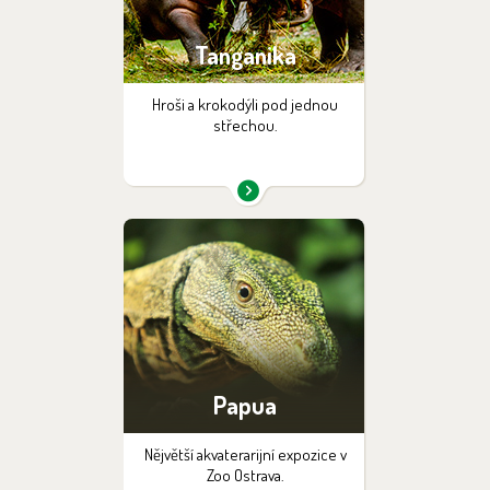
Tanganika
Hroši a krokodýli pod jednou
střechou.
Papua
Nějvětší akvaterarijní expozice v
Zoo Ostrava.