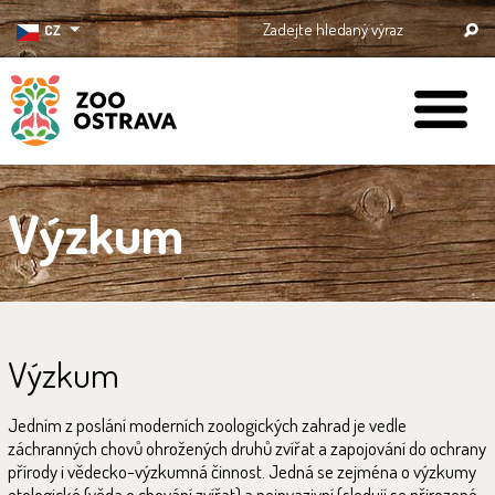
CZ
ZOO Ostrava
Výzkum
Výzkum
Jedním z poslání moderních zoologických zahrad je vedle
záchranných chovů ohrožených druhů zvířat a zapojování do ochrany
přírody i vědecko-výzkumná činnost. Jedná se zejména o výzkumy
etologické (věda o chování zvířat) a neinvazivní (sledují se přirozené