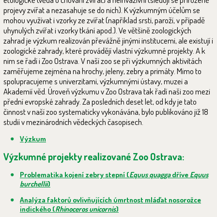
projevy zvířat a nezasahuje se do nich). K výzkumným účelům se
mohou využívat i vzorky ze zvířat (například srsti, paroží, v případě
uhynulých zvířat i vzorky tkání apod.). Ve většině zoologických
zahrad je výzkum realizován převážně jinými institucemi, ale existují i
zoologické zahrady, které provádějí vlastní výzkumné projekty. A k
nim se řadí i Zoo Ostrava. V naší zoo se při výzkumných aktivitách
zaměřujeme zejména na hrochy, jeleny, zebry a primáty. Mimo to
spolupracujeme s univerzitami, výzkumnými ústavy, muzei a
Akademií věd. Úroveň výzkumu v Zoo Ostrava tak řadí naši zoo mezi
přední evropské zahrady. Za posledních deset let, od kdy je tato
činnost v naší zoo systematicky vykonávána, bylo publikováno již 18
studií v mezinárodních vědeckých časopisech.
Výzkum
Výzkumné projekty realizované Zoo Ostrava:
Problematika kojení zebry stepní (
Equus quagga
dříve
Equus
burchellii
)
Analýza faktorů ovlivňujících úmrtnost mláďat nosorožce
indického (
Rhinoceros unicornis
)