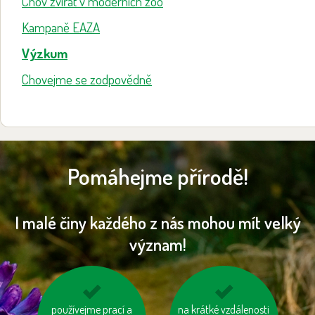
Chov zvířat v moderních zoo
Kampaně EAZA
Výzkum
Chovejme se zodpovědně
Pomáhejme přírodě!
I malé činy každého z nás mohou mít velký
význam!
používejme prací a
nepřetápějme
choďme po schodech,
na krátké vzdálenosti