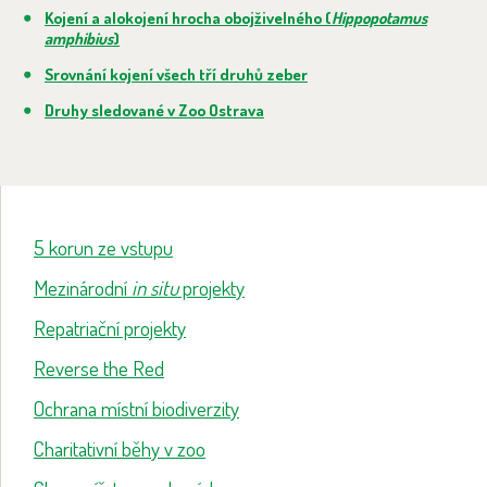
Kojení a alokojení hrocha obojživelného (
Hippopotamus
amphibius
)
Srovnání kojení všech tří druhů zeber
Druhy sledované v Zoo Ostrava
5 korun ze vstupu
Mezinárodní
in situ
projekty
Repatriační projekty
Reverse the Red
Ochrana místní biodiverzity
Charitativní běhy v zoo