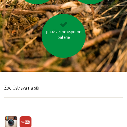
používejme úsporné
nebojme se
toaletního papíru z
baterie
recyklovaného papíru
Zoo Ostrava na síti