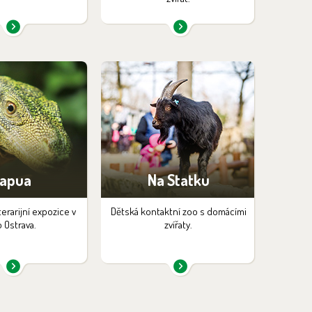
apua
Na Statku
terarijní expozice v
Dětská kontaktní zoo s domácími
 Ostrava.
zvířaty.