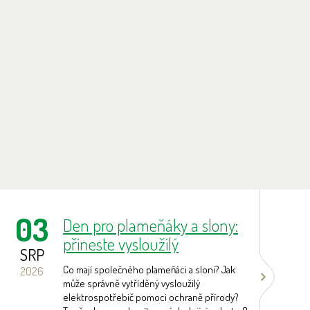
Next
03
0
Den pro plameňáky a slony:
přineste vysloužilý
SRP
S
elektrospotřebič a získejte
Co mají společného plameňáci a sloni? Jak
2026
20
volnou vstupenku pro děti
může správně vytříděný vysloužilý
elektrospotřebič pomoci ochraně přírody?