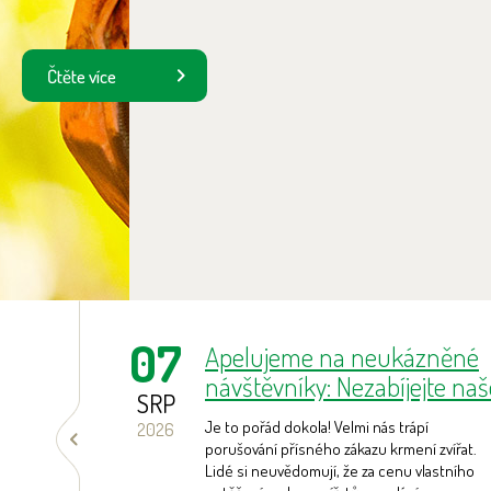
Čtěte více
Prev
07
a
Apelujeme na neukázněné
bič
návštěvníky: Nezabíjejte naš
SRP
zvířata!
botu 8.
Je to pořád dokola! Velmi nás trápí
2026
užilý
porušování přísného zákazu krmení zvířat.
u
Lidé si neuvědomují, že za cenu vlastního