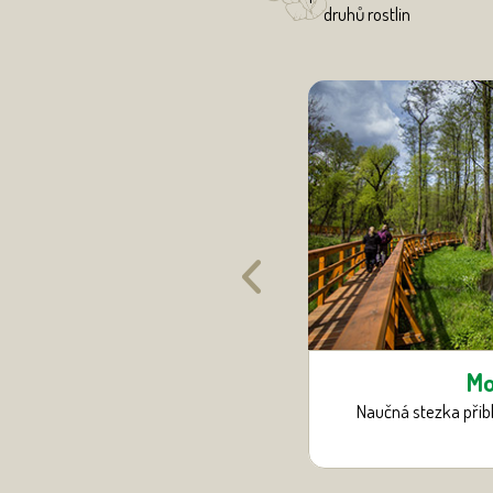
druhů rostlin
Cesta vody
Mo
 mokřadů, lesních tůní a rybníků
Naučná stezka přibl