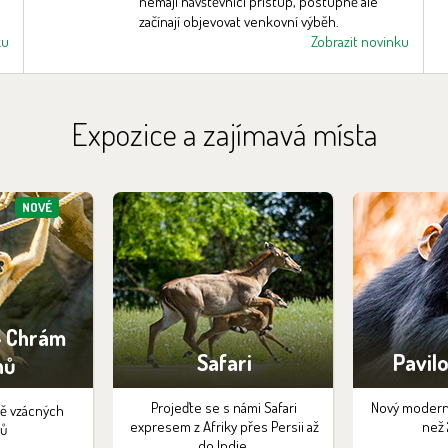
nemají návštěvníci přístup, postupně ale
začínají objevovat venkovní výběh.
ku
Zobrazit novinku
Archív novinek >
Expozice a zajímavá místa
NOVÉ
- Chrám
Safari
Pavil
nů
Projeďte se s námi Safari
Nový moderní
tě vzácných
expresem z Afriky přes Persii až
než 
tů
do Indie.