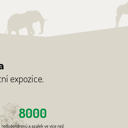
a
tní expozice.
8000
rododendronů a azalek ve více než