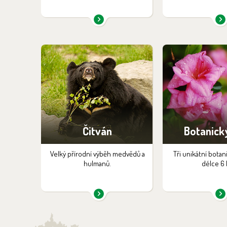
Čitván
Botanick
Velký přírodní výběh medvědů a
Tři unikátní botan
hulmanů.
délce 6 