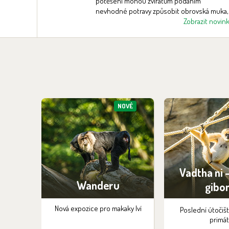
veň
potěšení mohou zvířatům podáním
užití
nevhodné potravy způsobit obrovská muka,
čů šetří
it novinku
nezřídka i smrt!
Zobrazit novin
NOVÉ
Vadtha ni 
Wanderu
gibo
Nová expozice pro makaky lví
Poslední útočiš
primá