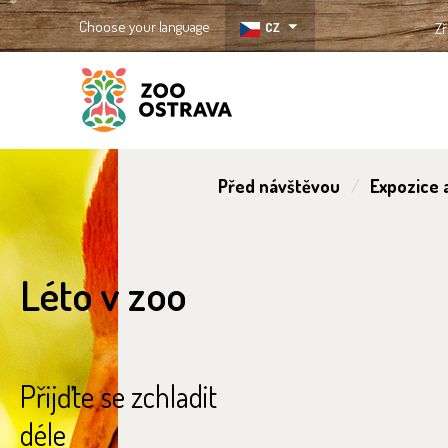
Choose your language
CZ
Zř
ZOO Ostrava
Před návštěvou
Expozice a
Léto v zoo
Přijďte se zchladit a zůstaňte
déle