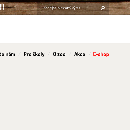
te nám
Pro školy
O zoo
Akce
E-shop