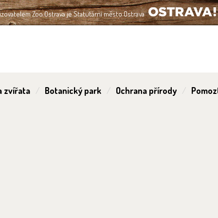
izovatelem Zoo Ostrava je Statutární město Ostrava
OSTRAVA!!!
 zvířata
Botanický park
Ochrana přírody
Pomoz