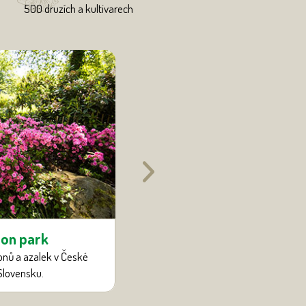
500 druzích a kultivarech
Skleníkový ar
on park
Rozsáhlá kolekce užitkových rostl
onů a azalek v České
ploše téměř 1000
Slovensku.