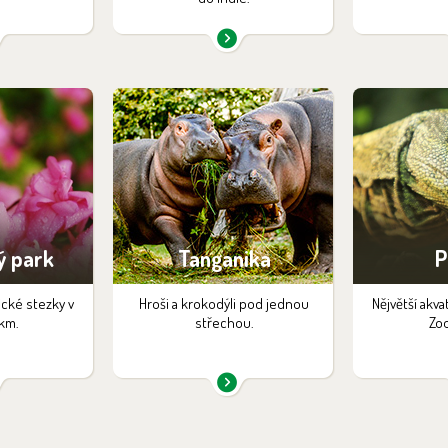
ý park
Tanganika
P
ické stezky v
Hroši a krokodýli pod jednou
Nějvětší akva
km.
střechou.
Zoo