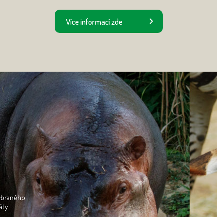
Více informací zde
vybraného
áty.