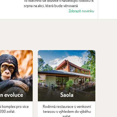
To všechno se dozvíte v následující sobotu 8.
srpna na akci, která bude věnovaná
mokřadům.
Zobrazit novinku
on evoluce
Saola
 komplex pro více
Rodinná restaurace s venkovní
200 zvířat.
terasou s výhledem do výběhu
zvířat.